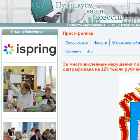
Новости образования - ГОУ Детская Муз
У нас публикуются
Пресс-релизы
Пресс-релизы
Новости
О музыкальной 
Струнные
Изо
За многочисленные нарушения л
оштрафована на 125 тысяч рубле