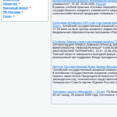
молокоперерабатывающих предприятий регион
«
Общество
университет", 07:42, 29.06.2026,
Россия
«
В рамках учебной практики «Основы переработ
Народный фронт
государственного аграрного университета напр
«
PR, Реклама
сельскохозяйственной продукции» побывали с 
«
Спорт
Сотрудник Алтайского ГАУ стал участником фе
Агро”»
, Алтайский государственный аграрный ун
17-19 июня на базе Центра аграрного лидерств
федеральная образовательная программа «Прос
Студенты Томска стали участниками проекта "
ОРГАНИЗАЦИЯ ПРАВОСЛАВНЫЙ ПРИХОД ХРА
МИКРОРАЙОНА "ЛЕВОБЕРЕЖНЫЙ" ТОМСКОЙ
(МОСКОВСКИЙ ПАТРИАРХАТ), 22:47, 15.06.202
Томской области завершился выездной форум д
реализуемый при поддержке Фонда президентск
Депутат Государственной Думы Даниил Бессара
"Алтайский государственный аграрный университ
В Алтайском государственном аграрном универ
первого заместителя Председателя Комитета Г
законодательству, полномочного представител
Генерального Совета партии «Единая Россия» 
Торговому центру «Муравей» — 20 лет
, ТЦ Мур
20 лет назад, 29 апреля 2006 года, состоялось