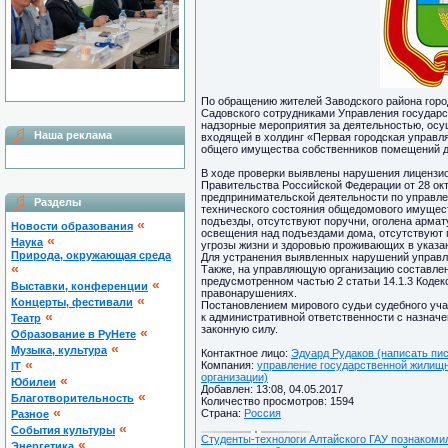
По обращению жителей Заводского района горо
Садовского сотрудниками Управления государ
надзорные мероприятия за деятельностью, о
Наша реклама
входящей в холдинг «Первая городская управ
общего имущества собственников помещений д
В ходе проверки выявлены нарушения лицензи
Правительства Российской Федерации от 28 ок
предпринимательской деятельности по управл
Разделы
технического состояния общедомового имущест
подъезды, отсутствуют поручни, оголена армат
«
Новости образования
освещения над подъездами дома, отсутствуют
«
Наука
угрозы жизни и здоровью проживающих в указа
Природа, окружающая среда
Для устранения выявленных нарушений управл
«
Также, на управляющую организацию составле
предусмотренном частью 2 статьи 14.1.3 Коде
«
Выставки, конференции
правонарушениях.
«
Концерты, фестивали
Постановлением мирового судьи судебного уч
«
к административной ответственности с назнач
Театр
законную силу.
«
Образование в РуНете
«
Музыка, культура
Контактное лицо:
Эдуард Рудаков (написать пи
«
Компания:
управление государственной жилищн
IT
организации)
«
Юбилеи
Добавлен: 13:08, 04.05.2017
«
Благотворительность
Количество просмотров: 1594
«
Страна:
Россия
Разное
«
Cобытия культуры
Студенты-технологи Алтайского ГАУ познакоми
«
Энергетика