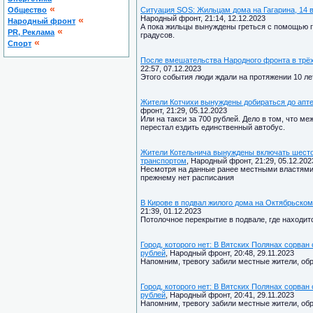
«
Общество
Ситуация SOS: Жильцам дома на Гагарина, 14 
Народный фронт, 21:14, 12.12.2023
«
Народный фронт
А пока жильцы вынуждены греться с помощью г
«
PR, Реклама
градусов.
«
Спорт
После вмешательства Народного фронта в трёх
22:57, 07.12.2023
Этого события люди ждали на протяжении 10 ле
Жители Котчихи вынуждены добираться до аптек
фронт, 21:29, 05.12.2023
Или на такси за 700 рублей. Дело в том, что 
перестал ездить единственный автобус.
Жители Котельнича вынуждены включать шесто
транспортом
, Народный фронт, 21:29, 05.12.202
Несмотря на данные ранее местными властями 
прежнему нет расписания
В Кирове в подвал жилого дома на Октябрьском
21:39, 01.12.2023
Потолочное перекрытие в подвале, где находит
Город, которого нет: В Вятских Полянах сорван
рублей
, Народный фронт, 20:48, 29.11.2023
Напомним, тревогу забили местные жители, об
Город, которого нет: В Вятских Полянах сорван
рублей
, Народный фронт, 20:41, 29.11.2023
Напомним, тревогу забили местные жители, об