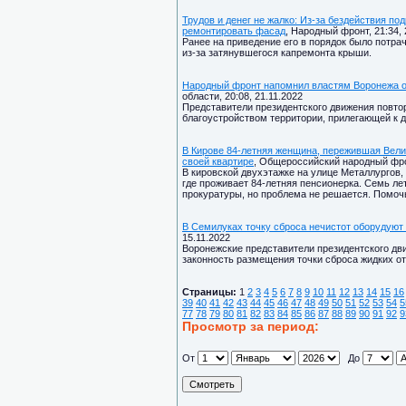
Трудов и денег не жалко: Из-за бездействия по
ремонтировать фасад
, Народный фронт, 21:34, 
Ранее на приведение его в порядок было потра
из-за затянувшегося капремонта крыши.
Народный фронт напомнил властям Воронежа о 
области, 20:08, 21.11.2022
Представители президентского движения повто
благоустройством территории, прилегающей к д
В Кирове 84-летняя женщина, пережившая Велик
своей квартире
, Общероссийский народный фрон
В кировской двухэтажке на улице Металлургов,
где проживает 84-летняя пенсионерка. Семь ле
прокуратуры, но проблема не решается. Помоч
В Семилуках точку сброса нечистот оборудуют
15.11.2022
Воронежские представители президентского дв
законность размещения точки сброса жидких от
Страницы:
1
2
3
4
5
6
7
8
9
10
11
12
13
14
15
16
39
40
41
42
43
44
45
46
47
48
49
50
51
52
53
54
5
77
78
79
80
81
82
83
84
85
86
87
88
89
90
91
92
9
Просмотр за период:
От
До