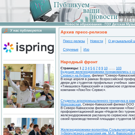
Новости образования - ГОУ Детская Муз
У нас публикуются
Архив пресс-релизов
Пресс-релизы
Новости
О музыкальной 
Струнные
Изо
Народный фронт
Страницы:
1
2
3
4
5
6
7
8
9
10
……
103
Будущие железнодорожники познакомились с с
Сервис» на Кубани
, филиал "Северо-Кавказски
В конце апреля в рамках Всероссийской профо
двери для студентов профильных учебных заве
«Тимашевск-Кавказский» и сервисное отделени
компании «ЛокоТех-Сервис».
Студенты агропромышленного техникума в рамк
Морозовская
, Северо-Кавказский филиал ООО "
В Северо-Кавказском филиале компании «ЛокоТ
профориентационной акции «Неделя без турни
железнодорожников распахнуло сервисное локо
своей производственной площадке студентов 
Железнодорожники-волонтёры Сольвычегодског
туберкулезного санатория им. М.Н. Фаворской 