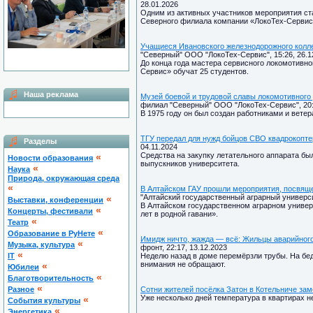
28.01.2026
Одним из активных участников мероприятия ст
Северного филиала компании «ЛокоТех-Сервис
Учащиеся Ивановского железнодорожного колле
"Северный" ООО "ЛокоТех-Сервис", 15:26, 26.1
До конца года мастера сервисного локомотивн
Сервис» обучат 25 студентов.
Наша реклама
Музей боевой и трудовой славы локомотивного
филиал "Северный" ООО "ЛокоТех-Сервис", 20:
В 1975 году он был создан работниками и вете
ТГУ передал для нужд бойцов СВО квадрокопте
Разделы
04.11.2024
Средства на закупку летательного аппарата бы
«
Новости образования
выпускников университета.
«
Наука
Природа, окружающая среда
«
В Алтайском ГАУ прошли мероприятия, посвящ
"Алтайский государственный аграрный университ
«
Выставки, конференции
В Алтайском государственном аграрном универ
«
Концерты, фестивали
лет в родной гавани».
«
Театр
«
Образование в РуНете
Имидж ничто, жажда — всё: Жильцы аварийного 
«
Музыка, культура
фронт, 22:17, 13.12.2023
«
IT
Неделю назад в доме перемёрзли трубы. На бе
внимания не обращают.
«
Юбилеи
«
Благотворительность
«
Разное
Сотни жителей посёлка Затон в Котельниче зам
Уже несколько дней температура в квартирах н
«
Cобытия культуры
«
Энергетика