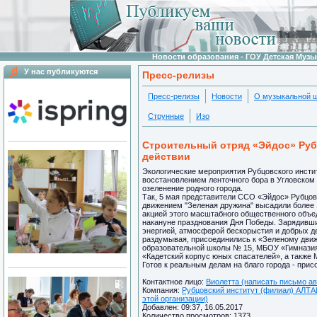
Новости образования - ГОУ Детская Муз
У нас публикуются
Пресс-релизы
Пресс-релизы
Новости
О музыкальной 
Струнные
Изо
Строительный отряд «Эйдос» Руб
действии
Экологические мероприятия Рубцовского инстит
восстановлением ленточного бора в Угловском 
озеленение родного города.
Так, 5 мая представители ССО «Эйдос» Рубцов
движением "Зеленая дружина" высадили более 
акцией этого масштабного общественного объе
накануне празднования Дня Победы. Зарядивш
энергией, атмосферой бескорыстия и добрых де
раздумывая, присоединились к «Зеленому дви
образовательной школы № 15, МБОУ «Гимнази
«Кадетский корпус юных спасателей», а такж
Готов к реальным делам на благо города - прис
Контактное лицо:
Виолетта (написать письмо ав
Компания:
Рубцовский институт (филиал) А
этой организации)
Добавлен: 09:37, 16.05.2017
Количество просмотров: 1373