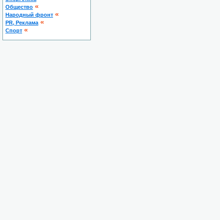
«
Общество
«
Народный фронт
«
PR, Реклама
«
Спорт