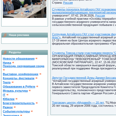
Страна:
Россия
Студенты-технологи Алтайского ГАУ познакоми
молокоперерабатывающих предприятий регион
университет", 07:42, 29.06.2026,
Россия
В рамках учебной практики «Основы переработ
государственного аграрного университета напр
сельскохозяйственной продукции» побывали с 
Сотрудник Алтайского ГАУ стал участником фе
Наша реклама
Агро”»
, Алтайский государственный аграрный ун
17-19 июня на базе Центра аграрного лидерств
федеральная образовательная программа «Прос
Разделы
Студенты Томска стали участниками проекта "
ОРГАНИЗАЦИЯ ПРАВОСЛАВНЫЙ ПРИХОД ХРА
«
Новости образования
МИКРОРАЙОНА "ЛЕВОБЕРЕЖНЫЙ" ТОМСКОЙ
«
(МОСКОВСКИЙ ПАТРИАРХАТ), 22:47, 15.06.202
Наука
Томской области завершился выездной форум д
Природа, окружающая среда
реализуемый при поддержке Фонда президентск
«
«
Выставки, конференции
«
Депутат Государственной Думы Даниил Бессара
Концерты, фестивали
"Алтайский государственный аграрный университ
«
Театр
В Алтайском государственном аграрном универ
«
Образование в РуНете
первого заместителя Председателя Комитета Г
«
законодательству, полномочного представител
Музыка, культура
Генерального Совета партии «Единая Россия» 
«
IT
«
Юбилеи
«
Торговому центру «Муравей» — 20 лет
, ТЦ Мур
Благотворительность
20 лет назад, 29 апреля 2006 года, состоялось
«
Разное
«
Cобытия культуры
«
Энергетика