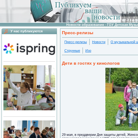
Новости образования - ГОУ Детская Муз
У нас публикуются
Пресс-релизы
Пресс-релизы
Новости
О музыкальной 
Струнные
Изо
Дети в гостях у кинологов
29 мая, в преддверии Дня защиты детей, Женсо