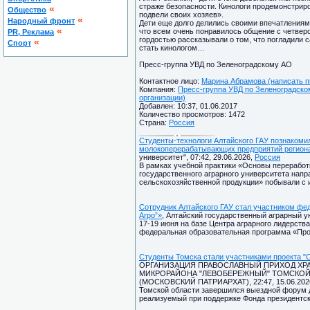
страже безопасности. Кинологи продемонстриро
«
Общество
подвели своих хозяев».
«
Народный фронт
Дети еще долго делились своими впечатлениями
«
что всем очень понравилось общение с четверон
PR, Реклама
гордостью рассказывали о том, что погладили с
«
Спорт
стать кинологом…
Пресс-группа УВД по Зеленоградскому АО
Контактное лицо:
Марина Абрамова (написать п
Компания:
Пресс-группа УВД по Зеленоградском
организации)
Добавлен: 10:37, 01.06.2017
Количество просмотров: 1472
Страна:
Россия
Студенты-технологи Алтайского ГАУ познакоми
молокоперерабатывающих предприятий регион
университет", 07:42, 29.06.2026,
Россия
В рамках учебной практики «Основы переработ
государственного аграрного университета напр
сельскохозяйственной продукции» побывали с 
Сотрудник Алтайского ГАУ стал участником фе
Агро”»
, Алтайский государственный аграрный ун
17-19 июня на базе Центра аграрного лидерств
федеральная образовательная программа «Прос
Студенты Томска стали участниками проекта "
ОРГАНИЗАЦИЯ ПРАВОСЛАВНЫЙ ПРИХОД ХРА
МИКРОРАЙОНА "ЛЕВОБЕРЕЖНЫЙ" ТОМСКОЙ
(МОСКОВСКИЙ ПАТРИАРХАТ), 22:47, 15.06.202
Томской области завершился выездной форум д
реализуемый при поддержке Фонда президентск