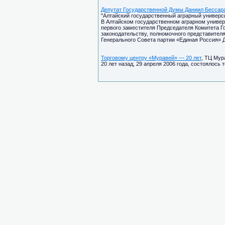
Депутат Государственной Думы Даниил Бессара
"Алтайский государственный аграрный университ
В Алтайском государственном аграрном универ
первого заместителя Председателя Комитета Г
законодательству, полномочного представител
Генерального Совета партии «Единая Россия» 
Торговому центру «Муравей» — 20 лет
, ТЦ Мур
20 лет назад, 29 апреля 2006 года, состоялось