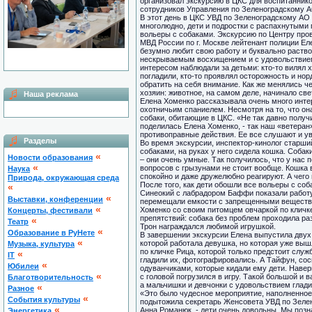
организовал экскурсию в ЦКС для воспитаннико
сотрудников Управления по Зеленоградскому 
В этот день в ЦКС УВД по Зеленоградскому АО
многолюдно, дети и подростки с распахнутыми
вольеры с собаками. Экскурсию по Центру про
МВД России по г. Москве лейтенант полиции Ел
безумно любит свою работу и буквально раство
нескрываемым восхищением и с удовольствием 
интересом наблюдали за детьми: кто-то вилял 
погладили, кто-то проявлял осторожность и нор
обратить на себя внимание. Как же менялись ч
хозяин: животное, на самом деле, начинало све
Наша реклама
Елена Хоменко рассказывала очень много интер
охотничьим спаниелем. Несмотря на то, что он
собаки, обитающие в ЦКС. «Не так давно получи
поделилась Елена Хоменко, - так наш «ветеран
противоправные действия. Ее все слушают и у
Разделы
Во время экскурсии, инспектор-кинолог старш
собаками, на руках у него сидела кошка. Соба
«
Новости образования
– они очень умные. Так получилось, что у нас 
«
вопросов с грызунами не стоит вообще. Кошка в
Наука
спокойно и даже дружелюбно реагируют. А чего
Природа, окружающая среда
После того, как дети обошли все вольеры с со
«
Синеокий с лабрадором Баффи показали работу
«
Выставки, конференции
перемещали емкости с запрещенными вещества
«
Хоменко со своим питомцем овчаркой по кличк
Концерты, фестивали
препятствий: собака без проблем проходила ра
«
Театр
Трон награждался любимой игрушкой.
«
Образование в РуНете
В завершении экскурсии Елена выпустила двух 
«
которой работала девушка, но которая уже выш
Музыка, культура
по кличке Рица, которой только предстоит служ
«
IT
гладили их, фотографировались. А Тайфун, сос
«
Юбилеи
одуванчиками, которые кидали ему дети. Навер
«
с головой погрузился в игру. Такой большой и
Благотворительность
а мальчишки и девчонки с удовольствием глади
«
Разное
«Это было чудесное мероприятие, наполненное 
«
Cобытия культуры
подытожила секретарь Женсовета УВД по Зелен
«
Анна Романюк, - дети очень довольны. Мы позн
Энергетика