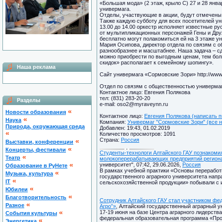
«Большая мода» (2 этаж, крыло С) 27 и 28 янва
универмага.
Отделы, участвующие в акции, будут отмечены
Также каждую субботу для всех посетителей у
13.00 до 14.00 оркестр исполняет известные 
от мультипликационных персонажей Гены и Дру
бесплатно могут полакомиться ей на 3 этаже у
Мария Осипова, директор отдела по связям с 
разнообразнее и масштабнее. Наша задача – с
можно приобрести по выгодным ценам, тем бол
скидок» располагает к семейному шопингу».
Наша реклама
Сайт универмага «Сормовские Зори» http://www.
Отдел по связям с общественностью универма
Контактное лицо: Евгения Полякова
тел: (831) 283-20-20
Разделы
е-mail: oso2@myraveynn.ru
«
Новости образования
Контактное лицо:
Евгения Полякова (написать 
«
Наука
Компания:
Универмаг "Сормовские Зори" (все н
Природа, окружающая среда
Добавлен: 19:43, 01.02.2019
«
Количество просмотров: 1091
Страна:
Россия
«
Выставки, конференции
«
Концерты, фестивали
Студенты-технологи Алтайского ГАУ познакоми
«
Театр
молокоперерабатывающих предприятий регион
«
университет", 07:42, 29.06.2026,
Россия
Образование в РуНете
В рамках учебной практики «Основы переработ
«
Музыка, культура
государственного аграрного университета напр
«
IT
сельскохозяйственной продукции» побывали с 
«
Юбилеи
«
Благотворительность
Сотрудник Алтайского ГАУ стал участником фе
«
Разное
Агро”»
, Алтайский государственный аграрный ун
«
17-19 июня на базе Центра аграрного лидерств
Cобытия культуры
федеральная образовательная программа «Прос
«
Энергетика