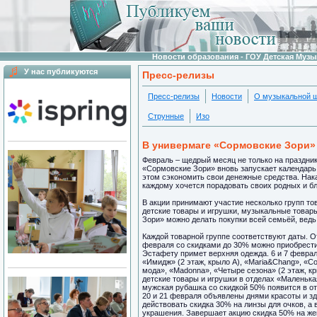
Новости образования - ГОУ Детская Муз
У нас публикуются
Пресс-релизы
Пресс-релизы
Новости
О музыкальной 
Струнные
Изо
В универмаге «Сормовские Зори» 
Февраль – щедрый месяц не только на праздники
«Сормовские Зори» вновь запускает календарь
этом сэкономить свои денежные средства. Нак
каждому хочется порадовать своих родных и бл
В акции принимают участие несколько групп то
детские товары и игрушки, музыкальные товары
Зори» можно делать покупки всей семьёй, ведь
Каждой товарной группе соответствуют даты. О
февраля со скидками до 30% можно приобрести 
Эстафету примет верхняя одежда. 6 и 7 февраля
«Имидж» (2 этаж, крыло А), «Maria&Chang», «Co
мода», «Madonna», «Четыре сезона» (2 этаж, к
детские товары и игрушки в отделах «Маленькая 
мужская рубашка со скидкой 50% появится в отд
20 и 21 февраля объявлены днями красоты и зд
действовать скидка 30% на линзы для очков, а 
украшения. Завершает акцию скидка 50% на женс