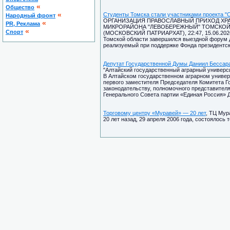
«
Общество
«
Студенты Томска стали участниками проекта "
Народный фронт
ОРГАНИЗАЦИЯ ПРАВОСЛАВНЫЙ ПРИХОД ХРА
«
PR, Реклама
МИКРОРАЙОНА "ЛЕВОБЕРЕЖНЫЙ" ТОМСКОЙ
«
Спорт
(МОСКОВСКИЙ ПАТРИАРХАТ), 22:47, 15.06.202
Томской области завершился выездной форум д
реализуемый при поддержке Фонда президентск
Депутат Государственной Думы Даниил Бессара
"Алтайский государственный аграрный университ
В Алтайском государственном аграрном универ
первого заместителя Председателя Комитета Г
законодательству, полномочного представител
Генерального Совета партии «Единая Россия» 
Торговому центру «Муравей» — 20 лет
, ТЦ Мур
20 лет назад, 29 апреля 2006 года, состоялось