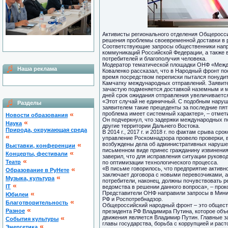
Активисты регионального отделения Общеросси
решения проблемы своевременной доставки в 
Соответствующие запросы общественники напр
коммуникаций Российской Федерации, а также 
потребителей и благополучия человека.
Модератор тематической площадки ОНФ «Между
Наша реклама
Коваленко рассказал, что в Народный фронт п
время посредством переписки пытался понудит
Камчатку международных отправлений. Заявител
зачастую подменяется доставкой наземным и м
дней срок ожидания отправления увеличивается
«Этот случай не единичный. С подобным наруш
Разделы
заявителем такие прецеденты за последние пять
«
проблема имеет системный характер», – отмет
Новости образования
Он подчеркнул, что задержки международных п
«
Наука
другие территории Дальнего Востока.
Природа, окружающая среда
В 2014 г., 2017 г. и 2018 г. по фактам срыва с
«
управление Роскомнадзора провело проверки, в
«
возбуждены дела об административных нарушен
Выставки, конференции
письменном виде принес гражданину извинения 
«
Концерты, фестивали
заверил, что для исправления ситуации руково
«
Театр
по оптимизации технологического процесса.
«
«В письме говорилось, что предприятие активн
Образование в РуНете
заключает договора с новыми перевозчиками, 
«
Музыка, культура
потребители, наконец, должны почувствовать р
«
IT
ведомства в решении данного вопроса», – про
«
Представители ОНФ направили запросы в Мини
Юбилеи
РФ и Роспотребнадзор.
«
Благотворительность
Общероссийский народный фронт – это обществ
«
Разное
президента РФ Владимира Путина, которое объ
«
движения является Владимир Путин. Главные з
Cобытия культуры
главы государства, борьба с коррупцией и ра
«
Энергетика