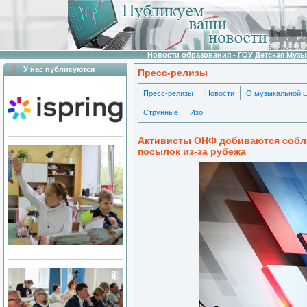
Новости образования - ГОУ Детская Муз
У нас публикуются
Пресс-релизы
Пресс-релизы
Новости
О музыкальной 
Струнные
Изо
Активисты ОНФ добиваются соблю
посылок из-за рубежа