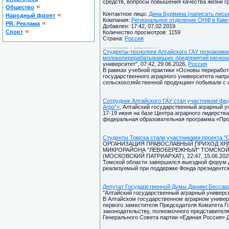
средств, вопросы повышения качества жизни г
«
Общество
«
Контактное лицо:
Дина Бурмина (написать пись
Народный фронт
Компания:
Региональное отделение ОНФ в Камча
«
PR, Реклама
Добавлен: 17:42, 07.02.2019
«
Спорт
Количество просмотров: 1159
Страна:
Россия
Студенты-технологи Алтайского ГАУ познакоми
молокоперерабатывающих предприятий регион
университет", 07:42, 29.06.2026,
Россия
В рамках учебной практики «Основы переработ
государственного аграрного университета напр
сельскохозяйственной продукции» побывали с 
Сотрудник Алтайского ГАУ стал участником фе
Агро”»
, Алтайский государственный аграрный ун
17-19 июня на базе Центра аграрного лидерств
федеральная образовательная программа «Прос
Студенты Томска стали участниками проекта "
ОРГАНИЗАЦИЯ ПРАВОСЛАВНЫЙ ПРИХОД ХРА
МИКРОРАЙОНА "ЛЕВОБЕРЕЖНЫЙ" ТОМСКОЙ
(МОСКОВСКИЙ ПАТРИАРХАТ), 22:47, 15.06.202
Томской области завершился выездной форум д
реализуемый при поддержке Фонда президентск
Депутат Государственной Думы Даниил Бессара
"Алтайский государственный аграрный университ
В Алтайском государственном аграрном универ
первого заместителя Председателя Комитета Г
законодательству, полномочного представител
Генерального Совета партии «Единая Россия» 