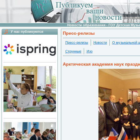
Новости образования - ГОУ Детская Муз
У нас публикуются
Пресс-релизы
Пресс-релизы
Новости
О музыкальной 
Струнные
Изо
Арктическая академия наук праздн