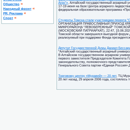
Агро”»
, Алтайский государственный аграрный ун
«
Общество
17-19 июня на базе Центра аграрного лидерств
«
Народный фронт
федеральная образовательная программа «Прос
«
PR, Реклама
«
Спорт
Студенты Томска стали участниками проекта "
ОРГАНИЗАЦИЯ ПРАВОСЛАВНЫЙ ПРИХОД ХРА
МИКРОРАЙОНА "ЛЕВОБЕРЕЖНЫЙ" ТОМСКОЙ
(МОСКОВСКИЙ ПАТРИАРХАТ), 22:47, 15.06.202
Томской области завершился выездной форум д
реализуемый при поддержке Фонда президентск
Депутат Государственной Думы Даниил Бессара
"Алтайский государственный аграрный университ
В Алтайском государственном аграрном универ
первого заместителя Председателя Комитета Г
законодательству, полномочного представител
Генерального Совета партии «Единая Россия» 
Торговому центру «Муравей» — 20 лет
, ТЦ Мур
20 лет назад, 29 апреля 2006 года, состоялось