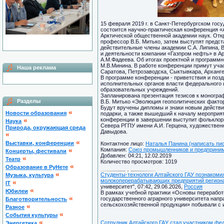
15 февраля 2019 г. в Санкт-Петербургском го
состоится научно-практическая конференция
Арктической общественной академии наук. От
профессор В.Б. Митько, затем выступят предс
действительные члены академии С.А. Липина, В
и деятельности компании «Газпром нефть» в Ар
А.М.Фадеева. Об итогах проектной и программ
М.В.Минина. В работе конференции примут учас
Наша реклама
Саратова, Петрозаводска, Сыктывкара, Арханге
В программе конференции - приветствия и позд
исполнительных органов власти федерального 
образовательных учреждений.
Запланирована презентация тезисов к моногра
Разделы
В.Б. Митько «Эволюция геополитических факт
Будут вручены дипломы и знаки новым действи
«
Новости образования
подарки, а также вышедший к началу мероприя
«
конференции в завершении выступит фольклор
Наука
Севера РГПУ имени А.И. Герцена, художественн
Природа, окружающая среда
Давыдова.
«
«
Выставки, конференции
Контактное лицо:
Наталья Панина (написать пи
«
Компания:
Союз промышленников и предпринима
Концерты, фестивали
Добавлен: 04:21, 12.02.2019
«
Театр
Количество просмотров: 1019
«
Образование в РуНете
«
Студенты-технологи Алтайского ГАУ познакоми
Музыка, культура
молокоперерабатывающих предприятий регион
«
IT
университет", 07:42, 29.06.2026,
Россия
«
Юбилеи
В рамках учебной практики «Основы переработ
«
государственного аграрного университета напр
Благотворительность
сельскохозяйственной продукции» побывали с 
«
Разное
«
Cобытия культуры
«
Сотрудник Алтайского ГАУ стал участником фе
Энергетика