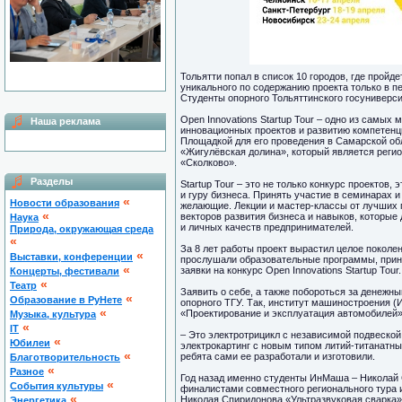
Тольятти попал в список 10 городов, где пройде
уникального по содержанию проекта только в п
Студенты опорного Тольяттинского госуниверси
Open Innovations Startup Tour – одно из самы
Наша реклама
инновационных проектов и развитию компетенц
Площадкой для его проведения в Самарской об
«Жигулёвская долина», который является рег
«Сколково».
Разделы
Startup Tour – это не только конкурс проектов
и гуру бизнеса. Принять участие в семинарах 
«
Новости образования
желающие. Лекции и мастер-классы от лучших п
«
векторов развития бизнеса и навыков, которы
Наука
и личных качеств предпринимателей.
Природа, окружающая среда
«
За 8 лет работы проект вырастил целое поколе
«
Выставки, конференции
прослушали образовательные программы, приня
«
заявки на конкурс Open Innovations Startup Tour.
Концерты, фестивали
«
Театр
Заявить о себе, а также побороться за денежн
«
Образование в РуНете
опорного ТГУ. Так, институт машиностроения (
«
«Проектирование и эксплуатация автомобилей»,
Музыка, культура
«
IT
– Это электротрицикл с независимой подвеской 
«
Юбилеи
электрокартинг с новым типом литий-титанатн
«
ребята сами ее разработали и изготовили.
Благотворительность
«
Разное
Год назад именно студенты ИнМаша – Николай 
«
Cобытия культуры
финалистами совместного регионального тура и
«
Николая Спиридонова «Ультразвуковая сварка» 
Энергетика