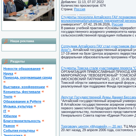
Добавлен: 11:13, 07.07.2022
Количество просмотров: 674
Страна:
Россия
Студенты-технологи Алтайского ГАУ познакоми
молокоперерабатывающих предприятий регион
университет", 07:42, 29.06.2026,
Россия
В рамках учебной практики «Основы переработ
государственного аграрного университета напр
сельскохозяйственной продукции» побывали с 
Наша реклама
Сотрудник Алтайского ГАУ стал участником фе
Агро”»
, Алтайский государственный аграрный ун
17-19 июня на базе Центра аграрного лидерств
федеральная образовательная программа «Прос
Разделы
«
Студенты Томска стали участниками проекта "
Новости образования
ОРГАНИЗАЦИЯ ПРАВОСЛАВНЫЙ ПРИХОД ХРА
«
Наука
МИКРОРАЙОНА "ЛЕВОБЕРЕЖНЫЙ" ТОМСКОЙ
Природа, окружающая среда
(МОСКОВСКИЙ ПАТРИАРХАТ), 22:47, 15.06.202
«
Томской области завершился выездной форум д
«
реализуемый при поддержке Фонда президентск
Выставки, конференции
«
Концерты, фестивали
«
Театр
Депутат Государственной Думы Даниил Бессара
«
"Алтайский государственный аграрный университ
Образование в РуНете
В Алтайском государственном аграрном универ
«
Музыка, культура
первого заместителя Председателя Комитета Г
«
IT
законодательству, полномочного представител
«
Генерального Совета партии «Единая Россия» 
Юбилеи
«
Благотворительность
«
Разное
Торговому центру «Муравей» — 20 лет
, ТЦ Мур
«
20 лет назад, 29 апреля 2006 года, состоялось
Cобытия культуры
«
Энергетика