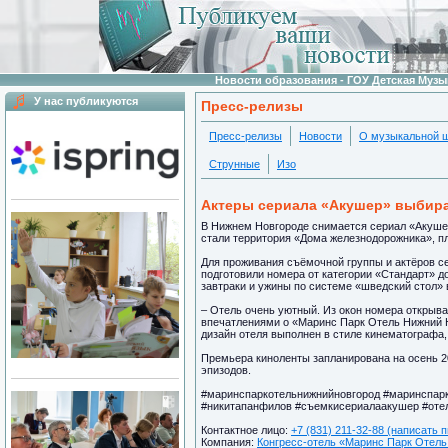
Новости образования - ГОУ Детская Муз
У нас публикуются
Пресс-релизы
Пресс-релизы
Новости
О музыкальной 
Струнные
Изо
Актеры сериала «Акушер» выбираю
В Нижнем Новгороде снимается сериал «Акуше
стали территория «Дома железнодорожника», п
Для проживания съёмочной группы и актёров се
подготовили номера от категории «Стандарт» д
завтраки и ужины по системе «шведский стол» 
– Отель очень уютный. Из окон номера открыв
впечатлениями о «Маринс Парк Отель Нижний Н
дизайн отеля выполнен в стиле кинематографа,
Премьера киноленты запланирована на осень 20
эпизодов.
#маринспаркотельнижнийновгород #маринспар
#никитапанфилов #съемкисериалаакушер #оте
Контактное лицо:
+7 (831) 211-32-88 (написать 
Компания:
Конгресс-отель «Маринс Парк Отель 