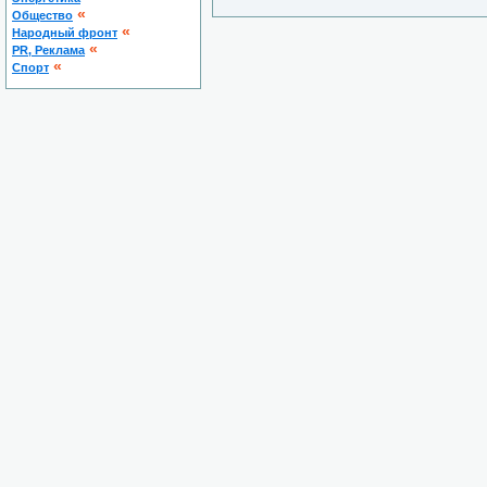
«
Общество
«
Народный фронт
«
PR, Реклама
«
Спорт