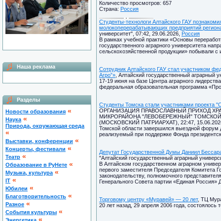
Количество просмотров: 657
Страна:
Россия
Студенты-технологи Алтайского ГАУ познакоми
молокоперерабатывающих предприятий регион
университет", 07:42, 29.06.2026,
Россия
В рамках учебной практики «Основы переработ
государственного аграрного университета напр
сельскохозяйственной продукции» побывали с 
Наша реклама
Сотрудник Алтайского ГАУ стал участником фе
Агро”»
, Алтайский государственный аграрный ун
17-19 июня на базе Центра аграрного лидерств
федеральная образовательная программа «Прос
Разделы
Студенты Томска стали участниками проекта "
«
ОРГАНИЗАЦИЯ ПРАВОСЛАВНЫЙ ПРИХОД ХРА
Новости образования
МИКРОРАЙОНА "ЛЕВОБЕРЕЖНЫЙ" ТОМСКОЙ
«
Наука
(МОСКОВСКИЙ ПАТРИАРХАТ), 22:47, 15.06.202
Природа, окружающая среда
Томской области завершился выездной форум д
«
реализуемый при поддержке Фонда президентск
«
Выставки, конференции
«
Концерты, фестивали
Депутат Государственной Думы Даниил Бессара
«
Театр
"Алтайский государственный аграрный университ
«
В Алтайском государственном аграрном универ
Образование в РуНете
первого заместителя Председателя Комитета Г
«
Музыка, культура
законодательству, полномочного представител
«
IT
Генерального Совета партии «Единая Россия» 
«
Юбилеи
«
Благотворительность
Торговому центру «Муравей» — 20 лет
, ТЦ Мур
«
Разное
20 лет назад, 29 апреля 2006 года, состоялось
«
Cобытия культуры
«
Энергетика