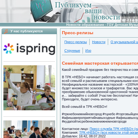
Новости образования - ГОУ Детская Муз
У нас публикуются
Пресс-релизы
Пресс-релизы
Новости
О музыкальной 
Струнные
Изо
Семейная мастерская открываетс
Какой семейный праздник без творчества и сов
В ТРК «НЕБО» начинает работать настоящая се
всей семьёй и расписываем специальными конт
Неофициальное название мастерской - «100%Не
будет множество эскизов и трафаретов. Вас жд
преображению обыкновенной однотонной тканево
и… забирайте с собой! Участие бесплатное! Нач
Приходите, будет очень интересно.
Всей семьёй в ТРК «НЕБО»!
#тркнебонижнийновгород #тцнебо #торговыйце
#афишамероприятийнавыходные #афишавыход
#кудапойтисребенкомвнижнемновгороде
Контактное лицо:
Пресс-служба ТРК «НЕБО» (на
Компания:
ТРК «НЕБО» (все новости этой орга
Добавлен: 16:42, 08.07.2022