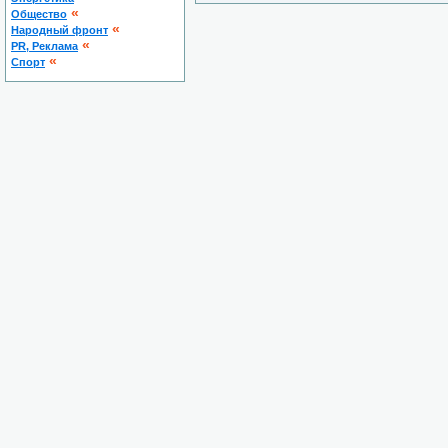
«
Общество
«
Народный фронт
«
PR, Реклама
«
Спорт