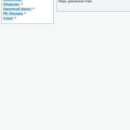
Нора, цокольный этаж.
«
Общество
«
Народный фронт
«
PR, Реклама
«
Спорт