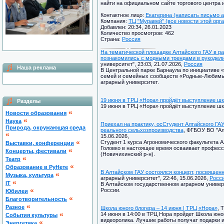
найти на официальном сайте торгового центра 
Контактное лицо:
Екатерина (написать письмо а
Компания:
ТЦ "Муравей" (все новости этой орг
Добавлен: 20:34, 26.01.2023
Количество просмотров: 462
Страна:
Россия
На тематической площадке Алтайского ГАУ в
познакомились с модными трендами в рукодел
университет", 23:03, 21.07.2026,
Россия
Наша реклама
В Центральной парке Барнаула по инициативе
семей и семейных сообществ «Родные-Любимые
аграрный университет.
19 июня в ТРЦ «Нора» пройдёт выступление шк
Разделы
19 июня в ТРЦ «Нора» пройдёт выступление шк
«
Новости образования
«
Наука
Приехал на практику, осСтудент Алтайского ГА
Природа, окружающая среда
реального сельхозпроизводства
, ФГБОУ ВО "Ал
«
15.06.2026,
«
Студент 1 курса Агрономического факультета А
Выставки, конференции
Головко в настоящее время осваивает профес
«
Концерты, фестивали
(Новичихинский р-н).
«
Театр
«
Образование в РуНете
В Алтайском ГАУ состоялся концерт, посвящен
«
Музыка, культура
аграрный университет", 22:46, 15.06.2026,
Росс
«
IT
В Алтайском государственном аграрном универ
«
России.
Юбилеи
«
Благотворительность
«
Разное
Школа юного блогера – 14 июня | ТРЦ «Нора»
, 
«
14 июня в 14:00 в ТРЦ Нора пройдет Школа юног
Cобытия культуры
видеоролика. Лучшие работы получат подарки 
«
Энергетика