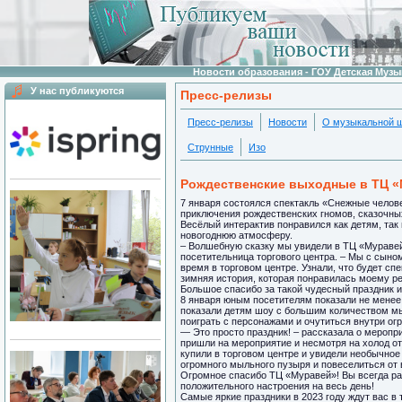
Новости образования - ГОУ Детская Муз
У нас публикуются
Пресс-релизы
Пресс-релизы
Новости
О музыкальной 
Струнные
Изо
Рождественские выходные в ТЦ 
7 января состоялся спектакль «Снежные челов
приключения рождественских гномов, сказочны
Весёлый интерактив понравился как детям, так
новогоднюю атмосферу.
– Волшебную сказку мы увидели в ТЦ «Муравей
посетительница торгового центра. – Мы с сыно
время в торговом центре. Узнали, что будет сп
зимняя история, которая понравилась моему р
Большое спасибо за такой чудесный праздник и
8 января юным посетителям показали не менее
показали детям шоу с большим количеством мы
поиграть с персонажами и очутиться внутри ог
— Это просто праздник! – рассказала о меропр
пришли на мероприятие и несмотря на холод от
купили в торговом центре и увидели необычное
огромного мыльного пузыря и повеселиться от 
Огромное спасибо ТЦ «Муравей»! Вы всегда ра
положительного настроения на весь день!
Самые яркие праздники в 2023 году ждут вас 