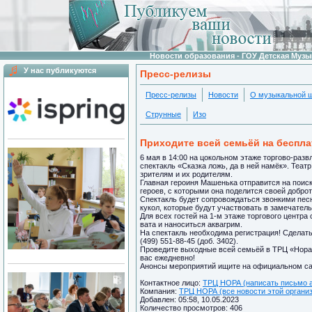
Новости образования - ГОУ Детская Муз
У нас публикуются
Пресс-релизы
Пресс-релизы
Новости
О музыкальной 
Струнные
Изо
Приходите всей семьёй на беспла
6 мая в 14:00 на цокольном этаже торгово-раз
спектакль «Сказка ложь, да в ней намёк». Теа
зрителям и их родителям.
Главная героиня Машенька отправится на поиск
героев, с которыми она поделится своей добро
Спектакль будет сопровождаться звонкими пес
кукол, которые будут участвовать в замечател
Для всех гостей на 1-м этаже торгового центра
вата и наноситься аквагрим.
На спектакль необходима регистрация! Сделать
(499) 551-88-45 (доб. 3402).
Проведите выходные всей семьёй в ТРЦ «Нора
вас ежедневно!
Анонсы мероприятий ищите на официальном сай
Контактное лицо:
ТРЦ НОРА (написать письмо 
Компания:
ТРЦ НОРА (все новости этой органи
Добавлен: 05:58, 10.05.2023
Количество просмотров: 406