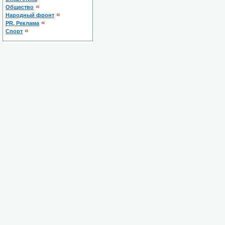
«
Общество
«
Народный фронт
«
PR, Реклама
«
Спорт