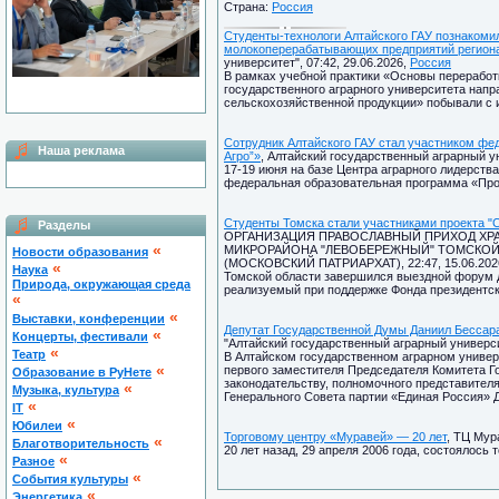
Страна:
Россия
Студенты-технологи Алтайского ГАУ познакоми
молокоперерабатывающих предприятий регион
университет", 07:42, 29.06.2026,
Россия
В рамках учебной практики «Основы переработ
государственного аграрного университета напр
сельскохозяйственной продукции» побывали с 
Сотрудник Алтайского ГАУ стал участником фе
Наша реклама
Агро”»
, Алтайский государственный аграрный ун
17-19 июня на базе Центра аграрного лидерств
федеральная образовательная программа «Прос
Студенты Томска стали участниками проекта "
Разделы
ОРГАНИЗАЦИЯ ПРАВОСЛАВНЫЙ ПРИХОД ХРА
«
МИКРОРАЙОНА "ЛЕВОБЕРЕЖНЫЙ" ТОМСКОЙ
Новости образования
(МОСКОВСКИЙ ПАТРИАРХАТ), 22:47, 15.06.202
«
Наука
Томской области завершился выездной форум д
Природа, окружающая среда
реализуемый при поддержке Фонда президентск
«
«
Выставки, конференции
Депутат Государственной Думы Даниил Бессара
«
Концерты, фестивали
"Алтайский государственный аграрный университ
«
Театр
В Алтайском государственном аграрном универ
«
первого заместителя Председателя Комитета Г
Образование в РуНете
законодательству, полномочного представител
«
Музыка, культура
Генерального Совета партии «Единая Россия» 
«
IT
«
Юбилеи
Торговому центру «Муравей» — 20 лет
, ТЦ Мур
«
Благотворительность
20 лет назад, 29 апреля 2006 года, состоялось
«
Разное
«
Cобытия культуры
«
Энергетика