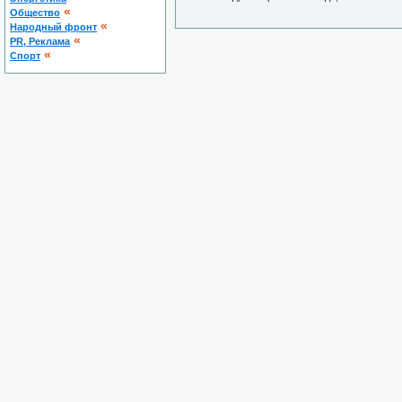
«
Общество
«
Народный фронт
«
PR, Реклама
«
Спорт