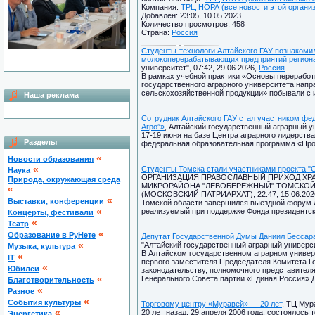
Компания:
ТРЦ НОРА (все новости этой органи
Добавлен: 23:05, 10.05.2023
Количество просмотров: 458
Страна:
Россия
Студенты-технологи Алтайского ГАУ познакоми
молокоперерабатывающих предприятий регион
университет", 07:42, 29.06.2026,
Россия
В рамках учебной практики «Основы переработ
государственного аграрного университета напр
сельскохозяйственной продукции» побывали с 
Наша реклама
Сотрудник Алтайского ГАУ стал участником фе
Агро”»
, Алтайский государственный аграрный ун
17-19 июня на базе Центра аграрного лидерств
Разделы
федеральная образовательная программа «Прос
«
Новости образования
«
Студенты Томска стали участниками проекта "
Наука
ОРГАНИЗАЦИЯ ПРАВОСЛАВНЫЙ ПРИХОД ХРА
Природа, окружающая среда
МИКРОРАЙОНА "ЛЕВОБЕРЕЖНЫЙ" ТОМСКОЙ
«
(МОСКОВСКИЙ ПАТРИАРХАТ), 22:47, 15.06.202
«
Выставки, конференции
Томской области завершился выездной форум д
«
реализуемый при поддержке Фонда президентск
Концерты, фестивали
«
Театр
«
Образование в РуНете
Депутат Государственной Думы Даниил Бессара
«
"Алтайский государственный аграрный университ
Музыка, культура
В Алтайском государственном аграрном универ
«
IT
первого заместителя Председателя Комитета Г
«
Юбилеи
законодательству, полномочного представител
«
Генерального Совета партии «Единая Россия» 
Благотворительность
«
Разное
«
Cобытия культуры
Торговому центру «Муравей» — 20 лет
, ТЦ Мур
«
20 лет назад, 29 апреля 2006 года, состоялось
Энергетика