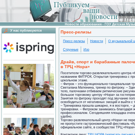
Новости образования - ГОУ Детская Муз
У нас публикуются
Пресс-релизы
Пресс-релизы
Новости
О музыкальной 
Струнные
Изо
Драйв, спорт и барабанные палоч
в ТРЦ «Нора»
Посетители торгово-развлекательного центра 
названием ФИТРОК. Открытая тренировка с п
цокольном этаже.
– Фитрок – это функционально-танцевальная т
Светалана Матюнина, тренер по фитроку. – Зде
тело, палочками отбиваем ритмические рисунки
большое торговому центру «Нора» за гостеприи
Занятия по фитроку проходят под звучание по
освободиться от негативных эмоций и выйти с 
– Тренировка прошла шикарно, я в восторге, –
тренировки. – Фитроком занимаюсь благодаря ж
профессионалом. Сегодняшняя площадка очень 
удобно.
Торгово-развлекательный центр «Нора» не пере
не пропустите гастрономический фестиваль «
официальном сайте, в сообществе ТРЦ «Нора» 
Контактное лицо:
ТРЦ НОРА (написать письмо 