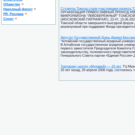
«
Общество
«
Студенты Томска стали участниками проекта "
Народный фронт
ОРГАНИЗАЦИЯ ПРАВОСЛАВНЫЙ ПРИХОД ХРА
«
PR, Реклама
МИКРОРАЙОНА "ЛЕВОБЕРЕЖНЫЙ" ТОМСКОЙ
«
Спорт
(МОСКОВСКИЙ ПАТРИАРХАТ), 22:47, 15.06.202
Томской области завершился выездной форум д
реализуемый при поддержке Фонда президентск
Депутат Государственной Думы Даниил Бессара
"Алтайский государственный аграрный университ
В Алтайском государственном аграрном универ
первого заместителя Председателя Комитета Г
законодательству, полномочного представител
Генерального Совета партии «Единая Россия» 
Торговому центру «Муравей» — 20 лет
, ТЦ Мур
20 лет назад, 29 апреля 2006 года, состоялось