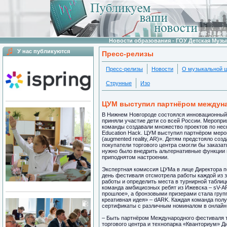
Новости образования - ГОУ Детская Муз
У нас публикуются
Пресс-релизы
Пресс-релизы
Новости
О музыкальной 
Струнные
Изо
ЦУМ выступил партнёром междуна
В Нижнем Новгороде состоялся инновационный
приняли участие дети со всей России. Мероприя
команды создавали множество проектов по нескол
Education Hack. ЦУМ выступил партнёром меро
(augmented reality, AR)». Детям предстояло со
покупатели торгового центра смогли бы заказа
нужно было внедрить альтернативные функции 
приподнятом настроении.
Экспертная комиссия ЦУМа в лице Директора 
день фестиваля отсмотрела работы каждой из 
работы и определить места в турнирной таблиц
команда амбициозных ребят из Ижевска – sV-AR
прошлое», а бронзовыми призерами стала групп
креативная идея» – dARK. Каждая команда пол
сертификаты с различным номиналом в онлайн
– Быть партнёром Международного фестиваля т
торгового центра и технопарка «Кванториум» 