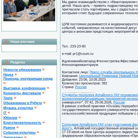
Мы давно взаимодействуем с «Кванториумом»
детей. Наша цель – привить подрастающему пок
пригласили стать партнёрами, мы с радостью с
которыми стоит будущее современных техноло
ЦУМ постоянно развивается и модернизируется.
событий, направленных на качественный досуг 
центра и анонсами предстоящих мероприятий в 
Наша реклама
Тел.: 233-23-80
e-mail: pr1@csum.ru
#цумнижнийновгород #технострелка #фестивал
Разделы
#технопарккванториум
«
Новости образования
Контактное лицо:
Пресс-служба Центрального У
«
Наука
Компания:
Центральный Универмаг Нижний Новг
Природа, окружающая среда
Добавлен: 23:06, 10.05.2023
«
Количество просмотров: 382
Страна:
Россия
«
Выставки, конференции
«
Концерты, фестивали
Студенты-технологи Алтайского ГАУ познакоми
«
Театр
молокоперерабатывающих предприятий регион
«
университет", 07:42, 29.06.2026,
Россия
Образование в РуНете
В рамках учебной практики «Основы переработ
«
Музыка, культура
государственного аграрного университета напр
«
IT
сельскохозяйственной продукции» побывали с 
«
Юбилеи
«
Благотворительность
Сотрудник Алтайского ГАУ стал участником фе
«
Разное
Агро”»
, Алтайский государственный аграрный ун
«
17-19 июня на базе Центра аграрного лидерств
Cобытия культуры
федеральная образовательная программа «Прос
«
Энергетика