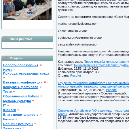
благоустройстве территории храмов и монасты
новых храмов, организуют православные встре
движению.
Следите за новостями кинокомпании «Союз Мар
marins-group.livejournal.com
vk.com/marinsgroup
youtube.com/user/marinsgrupp
Наша реклама
zen.yandex.ru/marinsgroup
#маринсгрупп #союзмаринсгрупп #социальнаяд
#добровольцымаринсгрупп #патриаршиедобро
Разделы
Контактное лицо:
Пресс-служба кинокомпании «
«
Новости образования
Компания:
Кинокомпания «Союз Маринс Групп» 
Добавлен: 22:56, 11.10.2023
«
Наука
Количество просмотров: 333
Природа, окружающая среда
Страна:
Россия
«
«
Выставки, конференции
Студенты-технологи Алтайского ГАУ познакоми
«
молокоперерабатывающих предприятий регион
Концерты, фестивали
университет", 07:42, 29.06.2026,
Россия
«
Театр
В рамках учебной практики «Основы переработ
«
Образование в РуНете
государственного аграрного университета напр
«
сельскохозяйственной продукции» побывали с 
Музыка, культура
«
IT
«
Юбилеи
Сотрудник Алтайского ГАУ стал участником фе
«
Агро”»
, Алтайский государственный аграрный ун
Благотворительность
17-19 июня на базе Центра аграрного лидерств
«
Разное
федеральная образовательная программа «Прос
«
Cобытия культуры
«
Энергетика