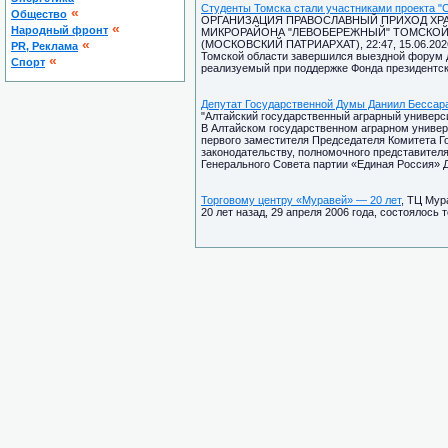
Студенты Томска стали участниками проекта "
«
Общество
ОРГАНИЗАЦИЯ ПРАВОСЛАВНЫЙ ПРИХОД ХРА
«
Народный фронт
МИКРОРАЙОНА "ЛЕВОБЕРЕЖНЫЙ" ТОМСКОЙ
«
(МОСКОВСКИЙ ПАТРИАРХАТ), 22:47, 15.06.202
PR, Реклама
Томской области завершился выездной форум д
«
Спорт
реализуемый при поддержке Фонда президентск
Депутат Государственной Думы Даниил Бессара
"Алтайский государственный аграрный университ
В Алтайском государственном аграрном универ
первого заместителя Председателя Комитета Г
законодательству, полномочного представител
Генерального Совета партии «Единая Россия» 
Торговому центру «Муравей» — 20 лет
, ТЦ Мур
20 лет назад, 29 апреля 2006 года, состоялось