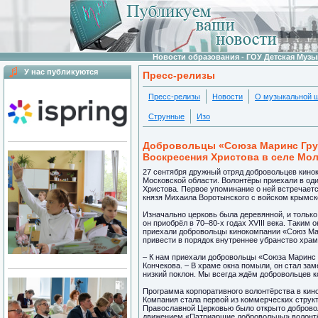
Новости образования - ГОУ Детская Муз
У нас публикуются
Пресс-релизы
Пресс-релизы
Новости
О музыкальной 
Струнные
Изо
Добровольцы «Союза Маринс Груп
Воскресения Христова в селе Мо
27 сентября дружный отряд добровольцев кино
Московской области. Волонтёры приехали в оди
Христова. Первое упоминание о ней встречает
князя Михаила Воротынского с войском крымско
Изначально церковь была деревянной, и только
он приобрёл в 70–80-х годах XVIII века. Таким
приехали добровольцы кинокомпании «Союз Мар
привести в порядок внутреннее убранство храм
– К нам приехали добровольцы «Союза Маринс 
Кончекова. – В храме окна помыли, он стал за
низкий поклон. Мы всегда ждём добровольцев к
Программа корпоративного волонтёрства в кин
Компания стала первой из коммерческих структ
Православной Церковью было открыто доброво
движением «Патриаршие добровольцы» волонт