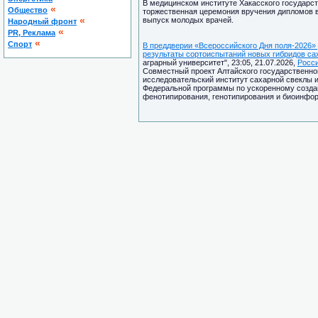
В медицинском институте Хакасского государст
«
Общество
торжественная церемония вручения дипломов в
«
выпуск молодых врачей.
Народный фронт
«
PR, Реклама
«
Спорт
В преддверии «Всероссийского Дня поля-2026»
результаты сортоиспытаний новых гибридов са
аграрный университет", 23:05, 21.07.2026,
Росс
Совместный проект Алтайского государственног
исследовательский институт сахарной свеклы и
Федеральной программы по ускоренному создан
фенотипирования, генотипирования и биоинфор