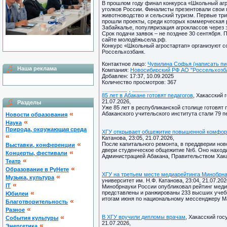
В прошлом году финал конкурса «Школьный агр
уголков России. Финалисты презентовали свои 
животноводство и сельский туризм. Первые тр
прошли проекты, среди которых коммерческая р
Забайкалье, популяризация агроклассов через 
Срок подачи заявок – не позднее 30 сентября. 
сайте молодёжьсела.рф.
Конкурс «Школьный агростартап» организуют 
Россельхозбанк.
Контактное лицо:
Чувилина Софья (написать пи
Наша реклама
Компания:
Новосибирский РФ АО "Россельхозбан
Добавлен: 17:37, 10.09.2025
Количество просмотров: 367
85 лет в Абакане готовят педагогов
, Хакасский 
21.07.2026,
Разделы
Уже 85 лет в республиканской столице готовят
«
Абаканского учительского института стали 79 пе
Новости образования
«
Наука
Природа, окружающая среда
ХГУ открывает общежитие повышенной комфор
«
Катанова, 23:05, 21.07.2026,
«
После капитального ремонта, в преддверии нов
Выставки, конференции
двери студенческое общежитие №6. Оно находи
«
Концерты, фестивали
Администрацией Абакана, Правительством Хака
«
Театр
«
Образование в РуНете
ХГУ на третьем месте медиарейтинга Минобрн
«
Музыка, культура
университет им. Н.Ф. Катанова, 23:04, 21.07.202
«
IT
Минобрнауки России опубликовал рейтинг медий
«
представлены и ранжированы 233 высших учеб
Юбилеи
итогам июня по национальному мессенджеру Ма
«
Благотворительность
«
Разное
«
В ХГУ вручили дипломы врачам
, Хакасский гос
Cобытия культуры
21.07.2026,
«
Энергетика