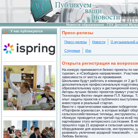
Новости образования - ГОУ Детская Муз
У нас публикуются
Пресс-релизы
Пресс-релизы
Новости
О музыкальной 
Струнные
Изо
Открыта регистрация на всеросс
На конкурс принимаются бизнес-проекты по на
туризм», и «Свободное направление». Участника
зависимости от места их проживания.
Школьники будут работать в командах от 2 до 
дополнительную профессиональную подготовку.
образовательному курсу и дистанционной консу
Авторы лучших бизнес-проектов примут участие
Технопарка Физтех-лицея имени П.Л. Капицы. 
опыт защиты проектов и публичного выступлен
инвесторов в реальный стартап.
Вместе с практическими навыками победители 
«Портфели агрокласса», в которые войдёт обору
сельскохозяйственные теплицы, инструменты, 
«Конкурс проводится уже третий год на всей т
партнёрами этого интересного состязания. В н
прошлого года 21 аграрная и сельская школы 
оборудование для агроклассов, инструменты, уд
развивать увлечение аграрной тематикой», – 
Любовь Белеску.