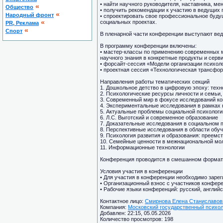
• найти научного руководителя, наставника, ме
«
Общество
• получить рекомендации к участию в ведущих
«
Народный фронт
• спроектировать свое профессиональное будущ
«
социальных проектах.
PR, Реклама
«
Спорт
В пленарной части конференции выступают ве
В программу конференции включены:
• мастер-классы по применению современных м
научного знания в конкретные продукты и серв
• форсайт-сессия «Модели организации психоло
• проектная сессия «Технологическая трансфо
Направления работы тематических секций
1. Дошкольное детство в цифровую эпоху: техн
2. Психологические ресурсы личности и семьи
3. Современный мир в фокусе исследований ко
4. Экспериментальные исследования в рамках 
5. Актуальные проблемы социальной психолог
6. Л.С. Выготский и современное образование
7. Доказательные исследования в социальном 
8. Перспективные исследования в области обу
9. Психология развития и образования: преем
10. Семейные ценности в межнациональной мо
11. Информационные технологии
Конференция проводится в смешанном формат
Условия участия в конференции
• Для участия в конференции необходимо зарег
• Организационный взнос с участников конфере
• Рабочие языки конференций: русский, английс
Контактное лицо:
Смирнова Елена Станиславовн
Компания:
Московский государственный психоло
Добавлен: 22:15, 05.05.2026
Количество просмотров: 198