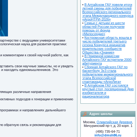
•
В Алтайском ГАУ повели итоги
летней смены для победителей
Всероссийского регионального
этапа Международного конкурса
«АгроНТРИ-2026»
•
Семьи с детьми из шести
областей России получили
помощь от фонда
«Милосердие»
•
Костромская область вошла в
 партнерстве с ведущими университетами
число победителей третьего
логическая наука для развития практики:
сезона Конкурса инициатив
родительских сообществ
Общества «Знание»
и комментарии к своей научной работе, как
•
В Приемной комиссии
Алтайского ГАУ встретили 2000
абитуриента
дставить свои научные замыслы, но и увидеть
•
Сборная Алтайского ГАУ по
ь и находить единомышленников. Это
баскетболу 3х3 стала
победителем межрегионального
этапа Всероссийской
спартакиады «АгроЛига»
•
В Алтайском ГАУ состоялся
круглый стол, посвященный Дню
авляющих различные направления
изобретателя и
рационализатора
пективных подходов к генерации и применению
 программах и направлениях дальнейшего
Адрес школы
Москва,
Олимпийская Деревня
,
ую обратную связь и рекомендации для
Мичуринский пр-т, д. 20 корп. 1
(495) 735-64-71
info@dmsh86.ru