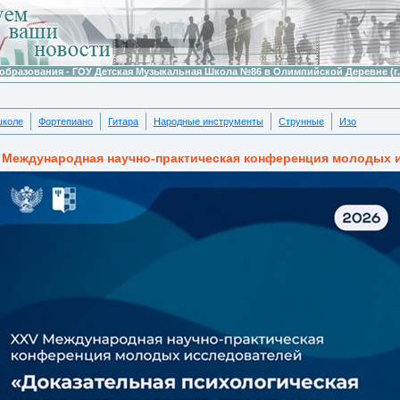
образования - ГОУ Детская Музыкальная Школа №86 в Олимпийской Деревне (г.
школе
Фортепиано
Гитара
Народные инструменты
Струнные
Изо
 Международная научно-практическая конференция молодых 