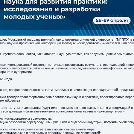
ции, Московский государственный психолого-педагогический университет (МГППУ) в
ной научно-практической конференции молодых исследователей «Доказательная психо
ю научного сообщества, как написать научную статью, как получить ценные замечания 
дых исследователей позволит не только презентовать результаты исследований и пре
боток и попробовать себя на новых научных и исследовательских платформах, искат
оринга и супервизии.
026 года
еления, профессионального развития молодых и начинающих исследователей, предст
сию трендов трансформации психологической науки и практики, проектирование перс
лем общества
магистратуры, и аспиранты будут иметь возможность познакомиться с информацией о
ь свои доклады и быть замеченными потенциальными научными руководителями.
им исследователям возможности:
нтацию разработки перед ведущими учеными и лидерами индустрии, получить экспертн
и как науки и ее роли в ответе на вызовы современного мира;
ледовательскую и прикладную повестку ближайших десятилетий;