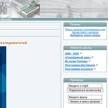
 Москва)
Релизы
Пресс релизы сегодняшнего дня
Архив пресс-релизов
Добавить пресс-релиз
исследователей
Новости школы
«
2005 - 2026
«
«Серебряный шар»
«
65-летие Победы
«
Программа фестиваля
«
Программа концерта
Рассылка