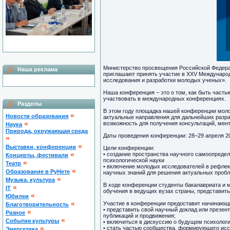
Министерство просвещения Российской Федера
Наша реклама
приглашают принять участие в XXV Международ
исследования и разработки молодых ученых».
Наша конференция – это о том, как быть часть
участвовать в международных конференциях.
Разделы
В этом году площадка нашей конференции моло
«
Новости образования
актуальные направления для дальнейших разра
«
возможность для получения консультаций, мент
Наука
Природа, окружающая среда
Даты проведения конференции: 28–29 апреля 2
«
«
Выставки, конференции
Цели конференции:
«
• создание пространства научного самоопред
Концерты, фестивали
психологической науки
«
Театр
• включение молодых исследователей в рефлек
«
Образование в РуНете
научных знаний для решения актуальных проб
«
Музыка, культура
В ходе конференции студенты бакалавриата и 
«
IT
обучения в ведущих вузах страны, представит
«
Юбилеи
«
Участие в конференции предоставит начинающ
Благотворительность
• представить свой научный доклад или презе
«
Разное
публикаций и продвижения;
«
Cобытия культуры
• включиться в дискуссию о будущем психологи
«
• стать частью сообщества, формирующего исс
Энергетика