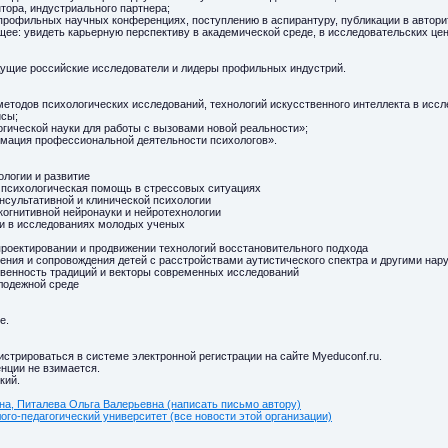
нтора, индустриального партнера;
 профильных научных конференциях, поступлению в аспирантуру, публикации в автори
ее: увидеть карьерную перспективу в академической среде, в исследовательских цен
дущие российские исследователи и лидеры профильных индустрий.
етодов психологических исследований, технологий искусственного интеллекта в исс
исы;
гической науки для работы с вызовами новой реальности»;
рмация профессиональной деятельности психологов».
ологии и развитие
, психологическая помощь в стрессовых ситуациях
нсультативной и клинической психологии
когнитивной нейронауки и нейротехнологии
ии в исследованиях молодых ученых
проектировании и продвижении технологий восстановительного подхода
чения и сопровождения детей с расстройствами аутистического спектра и другими на
ственность традиций и векторы современных исследований
лодежной среде
е.
истрироваться в системе электронной регистрации на сайте Myeduconf.ru.
нции не взимается.
кий.
а, Питалева Ольга Валерьевна (написать письмо автору)
го-педагогический университет (все новости этой организации)