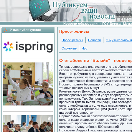
Новости образования - ГОУ Детская Муз
У нас публикуются
Пресс-релизы
Пресс-релизы
Новости
О музыкальной 
Струнные
Изо
Счет абонента "Билайн" - новое с
Теперь совершать платежи со счета мобильного
сервиса "Мобильный платеж" www.kvartplata.bee
Все, что требуется для совершения оплаты – з
выбрать нужную услугу, указать сумму платежа
Для обеспечения безопасности на телефон пол
После отправки бесплатного SMS с подтвержде
течение нескольких минут.
Комментирует Денис Зырянов, руководитель с
разнообразных сервисов и услуг посредством 
популярность. Так, За прошедший год количес
превысив триста тысяч. Мы рады, что благода
оплату необходимых услуг еще оперативнее: в
компьютером. Терминалы QIWI (КИВИ) есть пра
шаговой доступности».
Сервис "Мобильный платеж" позволяет абонент
оплаты самого широкого спектра услуг: ЖКУ, со
online-игр, программного обеспечения и др. В
оплачивать услуги более 500 компаний.
По словам Андрея Пикалова, руководителя нап