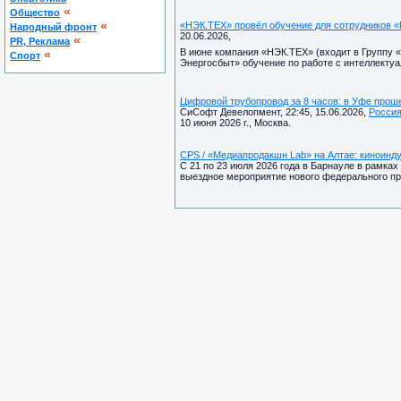
«
Общество
«
«НЭК.ТЕХ» провёл обучение для сотрудников 
Народный фронт
20.06.2026,
«
PR, Реклама
В июне компания «НЭК.ТЕХ» (входит в Группу 
«
Спорт
Энергосбыт» обучение по работе с интеллект
Цифровой трубопровод за 8 часов: в Уфе прош
СиСофт Девелопмент, 22:45, 15.06.2026,
Росси
10 июня 2026 г., Москва.
CPS / «Медиапродакшн Lab» на Алтае: киноинду
С 21 по 23 июля 2026 года в Барнауле в рамка
выездное мероприятие нового федерального пр