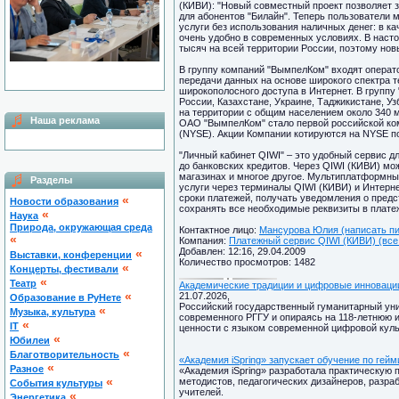
(КИВИ): "Новый совместный проект позволяет
для абонентов "Билайн". Теперь пользователи 
услуги без использования наличных денег: в к
очень удобно в современных условиях. В наст
тысяч на всей территории России, поэтому нов
В группу компаний "ВымпелКом" входят операт
передачи данных на основе широкого спектра т
широкополосного доступа в Интернет. В групп
России, Казахстане, Украине, Таджикистане, Уз
на территории с общим населением около 340 м
Наша реклама
ОАО "ВымпелКом" стало первой российской ко
(NYSE). Акции Компании котируются на NYSE п
"Личный кабинет QIWI" – это удобный сервис д
до банковских кредитов. Через QIWI (КИВИ) мо
магазинах и многое другое. Мультиплатформный
Разделы
услуги через терминалы QIWI (КИВИ) и Интерн
сроки платежей, получать уведомления о предс
«
Новости образования
сохранять все необходимые реквизиты в плате
«
Наука
Природа, окружающая среда
Контактное лицо:
Мансурова Юлия (написать пи
«
Компания:
Платежный сервис QIWI (КИВИ) (все 
Добавлен: 12:16, 29.04.2009
«
Выставки, конференции
Количество просмотров: 1482
«
Концерты, фестивали
«
Театр
Академические традиции и цифровые инноваци
«
21.07.2026,
Образование в РуНете
Российский государственный гуманитарный уни
«
Музыка, культура
современного РГГУ и опираясь на 118-летнюю 
«
IT
ценности с языком современной цифровой куль
«
Юбилеи
«
Благотворительность
«Академия iSpring» запускает обучение по гей
«
Разное
«Академия iSpring» разработала практическую
«
методистов, педагогических дизайнеров, разра
Cобытия культуры
учителей.
«
Энергетика