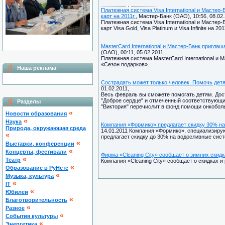
Платежная система Visa International и Масте
карт на 2011г.
, Мастер-Банк (ОАО), 10:56, 08.02.
Платежная система Visa International и Масте
карт Visa Gold, Visa Platinum и Visa Infinite на 201
MasterCard International и Мастер-Банк пригла
(ОАО), 00:11, 05.02.2011,
Платежная система MasterCard International и
«Сезон подарков».
Наша реклама
Сострадать может только человек. Помочь дет
01.02.2011,
Весь февраль вы сможете помогать детям. Дост
"Доброе сердце" и отмеченный соответствующи
Разделы
"Виктория" перечислит в фонд помощи онкобол
«
Новости образования
«
Наука
Компания «Формико» предлагает скидку 30% н
Природа, окружающая среда
14.01.2011 Компания «Формико», специализир
«
предлагает скидку до 30% на водосливные систе
«
Выставки, конференции
«
Концерты, фестивали
Фирма «Cleaning City» сообщает о зимних скидк
«
Театр
Компания «Cleaning City» сообщает о скидках 
«
Образование в РуНете
«
Музыка, культура
«
IT
«
Юбилеи
«
Благотворительность
«
Разное
«
Cобытия культуры
«
Энергетика