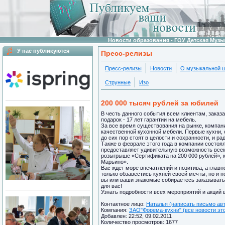
Новости образования - ГОУ Детская Муз
У нас публикуются
Пресс-релизы
Пресс-релизы
Новости
О музыкальной 
Струнные
Изо
200 000 тысяч рублей за юбилей
В честь данного события всем клиентам, зака
подарок - 17 лет гарантии на мебель.
За все время существования на рынке, компан
качественной кухонной мебели. Первые кухни, 
до сих пор стоят в целости и сохранности, и ра
Также в феврале этого года в компании состоя
предоставляет удивительную возможность всем
розыгрыше «Сертификата на 200 000 рублей», к
Марьино».
Вас ждет море впечатлений и позитива, а глав
только обзавестись кухней своей мечты, но и п
вы или ваши знакомые собираетесь заказывать
для вас!
Узнать подробности всех мероприятий и акций 
Контактное лицо:
Наталья (написать письмо ав
Компания:
ЗАО"Форема-кухни" (все новости это
Добавлен: 22:52, 09.02.2011
Количество просмотров: 1677