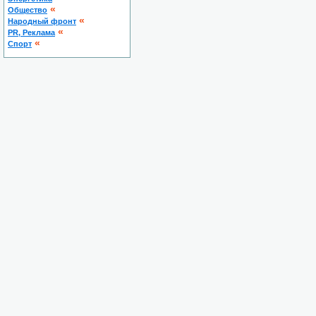
«
Общество
«
Народный фронт
«
PR, Реклама
«
Спорт