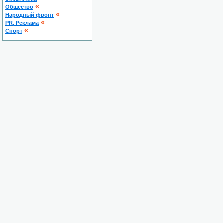
«
Общество
«
Народный фронт
«
PR, Реклама
«
Спорт