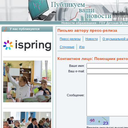
Новости образования - ГОУ Детская Муз
У нас публикуются
Письмо автору пресс-релиза
Пресс-релизы
Новости
О музыкальной 
Струнные
Изо
Контактное лицо: Помощник рект
Ваше имя:
Ваш e-mail:
Сообщение:
Введите результат вычисл