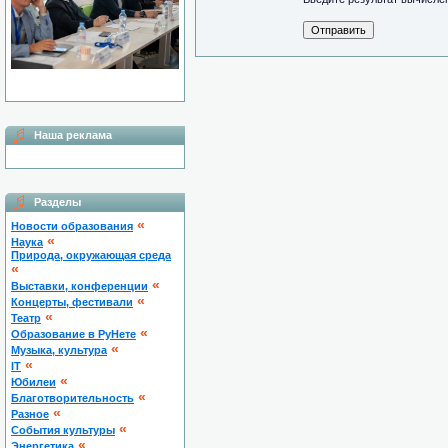
Наша реклама
Разделы
«
Новости образования
«
Наука
Природа, окружающая среда
«
«
Выставки, конференции
«
Концерты, фестивали
«
Театр
«
Образование в РуНете
«
Музыка, культура
«
IT
«
Юбилеи
«
Благотворительность
«
Разное
«
Cобытия культуры
«
Энергетика