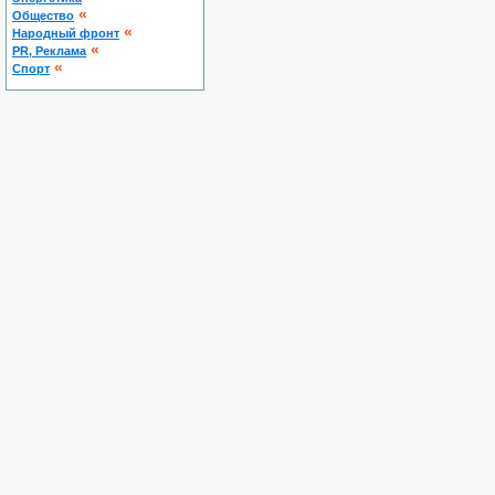
«
Общество
«
Народный фронт
«
PR, Реклама
«
Спорт