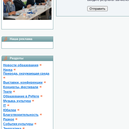
Наша реклама
Разделы
«
Новости образования
«
Наука
Природа, окружающая среда
«
«
Выставки, конференции
«
Концерты, фестивали
«
Театр
«
Образование в РуНете
«
Музыка, культура
«
IT
«
Юбилеи
«
Благотворительность
«
Разное
«
Cобытия культуры
«
Энергетика