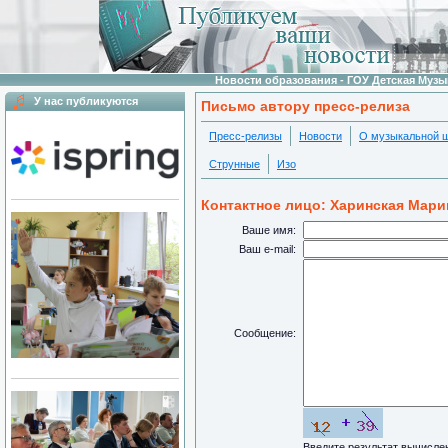
Новости образования - ГОУ Детская Муз
У нас публикуются
Письмо автору пресс-релиза
Пресс-релизы
Новости
О музыкальной 
Струнные
Изо
Контактное лицо: Харинская Мари
Ваше имя:
Ваш e-mail:
Сообщение:
Введите результат вычисл