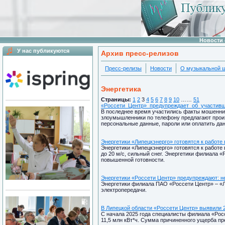
Новости 
У нас публикуются
Архив пресс-релизов
Пресс-релизы
Новости
О музыкальной 
Энергетика
Страницы:
1
2
3
4
5
6
7
8
9
10
……
51
«Россети_Центр»_предупреждает_об_участив
В последнее время участились факты мошеннич
злоумышленники по телефону предлагают прои
персональные данные, пароли или оплатить дан
Энергетики «Липецкэнерго» готовятся к работе
Энергетики «Липецкэнерго» готовятся к работе
до 20 м/с, сильный снег. Энергетики филиала 
повышенной готовности.
Энергетики «Россети Центр» предупреждают: 
Энергетики филиала ПАО «Россети Центр» – «Л
электропередачи.
В Липецкой области «Россети Центр» выявили 2
С начала 2025 года специалисты филиала «Рос
11,5 млн кВт*ч. Сумма причиненного ущерба пр