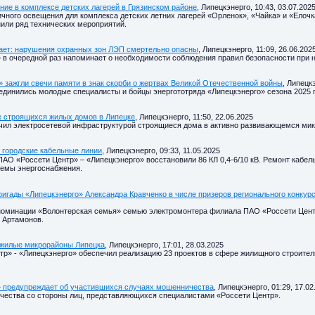
ие в комплексе детских лагерей в Грязинском районе
, Липецкэнерго, 10:43, 03.07.202
ичного освещения для комплекса детских летних лагерей «Орленок», «Чайка» и «Елоч
или ряд технических мероприятий.
ает: нарушения охранных зон ЛЭП смертельно опасны
, Липецкэнерго, 11:09, 26.06.202
 в очередной раз напоминает о необходимости соблюдения правил безопасности при н
 зажгли свечи памяти в знак скорби о жертвах Великой Отечественной войны
, Липецкэ
единились молодые специалисты и бойцы энергототряда «Липецкэнерго» сезона 2025 г
е строящихся жилых домов в Липецке
, Липецкэнерго, 11:50, 22.06.2025
чил электросетевой инфраструктурой строящиеся дома в активно развивающемся мик
 городские кабельные линии
, Липецкэнерго, 09:33, 11.05.2025
ПАО «Россети Центр» – «Липецкэнерго» восстановили 86 КЛ 0,4-6/10 кВ. Ремонт кабе
темы энергоснабжения.
игады «Липецкэнерго» Александра Кравченко в числе призеров регионального конкур
номинации «Волонтерская семья» семью электромонтера филиала ПАО «Россети Центр
ь Артамонов.
 жилые микрорайоны Липецка
, Липецкэнерго, 17:01, 28.03.2025
тр» - «Липецкэнерго» обеспечил реализацию 23 проектов в сфере жилищного строите
» предупреждает об участившихся случаях мошенничества
, Липецкэнерго, 01:29, 17.02
чества со стороны лиц, представляющихся специалистами «Россети Центр».