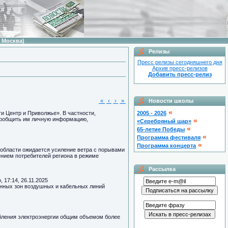
 Москва)
Релизы
Пресс релизы сегодняшнего дня
Архив пресс-релизов
Добавить пресс-релиз
«
‹
›
»
Новости школы
«
и Центр и Приволжье». В частности,
2005 - 2026
 сообщить им личную информацию,
«
«Серебряный шар»
«
65-летие Победы
«
Программа фестиваля
«
Программа концерта
й области ожидается усиление ветра с порывами
ением потребителей региона в режиме
Рассылка
, 17:14, 26.11.2025
нных зон воздушных и кабельных линий
ебления электроэнергии общим объемом более