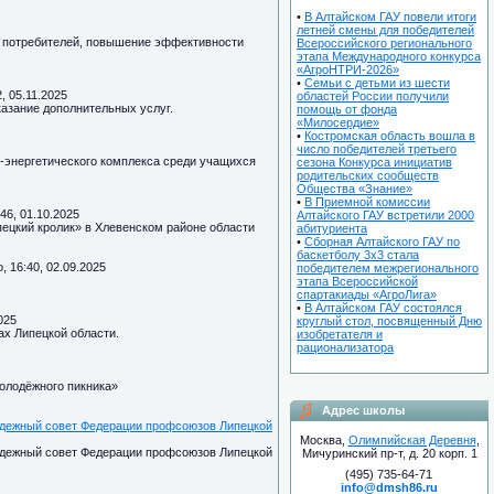
•
В Алтайском ГАУ повели итоги
летней смены для победителей
х потребителей, повышение эффективности
Всероссийского регионального
этапа Международного конкурса
«АгроНТРИ-2026»
•
Семьи с детьми из шести
, 05.11.2025
областей России получили
азание дополнительных услуг.
помощь от фонда
«Милосердие»
•
Костромская область вошла в
число победителей третьего
о-энергетического комплекса среди учащихся
сезона Конкурса инициатив
родительских сообществ
Общества «Знание»
•
В Приемной комиссии
:46, 01.10.2025
Алтайского ГАУ встретили 2000
ецкий кролик» в Хлевенском районе области
абитуриента
•
Сборная Алтайского ГАУ по
баскетболу 3х3 стала
, 16:40, 02.09.2025
победителем межрегионального
этапа Всероссийской
спартакиады «АгроЛига»
•
В Алтайском ГАУ состоялся
025
круглый стол, посвященный Дню
ах Липецкой области.
изобретателя и
рационализатора
олодёжного пикника»
Адрес школы
лодежный совет Федерации профсоюзов Липецкой
Москва,
Олимпийская Деревня
,
лодежный совет Федерации профсоюзов Липецкой
Мичуринский пр-т, д. 20 корп. 1
(495) 735-64-71
info@dmsh86.ru