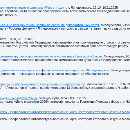
лективом липецкого филиала «Россети Центр»
, Липецкэнерго, 12:10, 10.11.2025
осы деятельности филиала: своевременность технологического присоединения новы
зопасности.
и свыше четырех тысяч заявок на оказание дополнительных услуг
, Липецкэнерго, 21:22
иала «Россети Центр» – «Липецкэнерго» выполнили свыше четырех тысяч заявок на ок
ерго, 18:00, 28.10.2025
энергетики Российской Федерации, направленного на популяризацию отрасли топливн
«Россети Центр» - «Липецкэнерго» организовал активную просветительскую работу.
азвития крупного кролиководческого хозяйства в Липецкой области
, Липецкэнерго, 10
олнил технологическое присоединение комбикормового цеха сельхозпредприятия «Лип
о движения — ежегодное профилактическое мероприятие «Липецкэнерго»
, Липецкэнерго
 движения — ежегодное профилактическое мероприятие «Липецкэнерго».
 принял на обслуживание 13 бесхозяйных энергообъектов
, Липецкэнерго, 10:51, 03.07.2
" - "Липецкэнерго" принял на обслуживание 13 бесхозяйных энергообъектов в 4 район
ля «День молодёжи-2025»
, Липецкэнерго, 10:48, 03.07.2025
естивале «День молодёжи-2025», который прошёл на Городище Липецка в формате «М
елем Профсоюзного интеллектуального квиза, организатором которого выступил Мо
елем Профсоюзного интеллектуального квиза, организатором которого выступил Мо