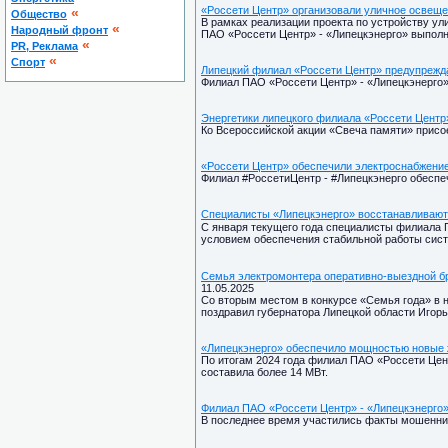
«Россети Центр» организовали уличное освещен
«
Общество
В рамках реализации проекта по устройству ул
«
Народный фронт
ПАО «Россети Центр» - «Липецкэнерго» выполн
«
PR, Реклама
«
Спорт
Липецкий филиал «Россети Центр» предупрежд
Филиал ПАО «Россети Центр» - «Липецкэнерго»
Энергетики липецкого филиала «Россети Центр»
Ко Всероссийской акции «Свеча памяти» присо
«Россети Центр» обеспечили электроснабжени
Филиал #РоссетиЦентр - #Липецкэнерго обеспе
Специалисты «Липецкэнерго» восстанавливают
С января текущего года специалисты филиала 
условием обеспечения стабильной работы сис
Семья электромонтера оперативно-выездной бр
11.05.2025
Со вторым местом в конкурсе «Семья года» в 
поздравил губернатора Липецкой области Игор
«Липецкэнерго» обеспечило мощностью новые
По итогам 2024 года филиал ПАО «Россети Цен
составила более 14 МВт.
Филиал ПАО «Россети Центр» - «Липецкэнерго
В последнее время участились факты мошенни