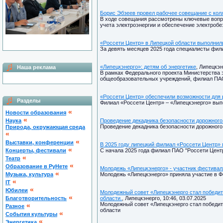
Борис Эбзеев провел рабочее совещание с кол
В ходе совещания рассмотрены ключевые вопр
учета электроэнергии и обеспечение электробе
«Россети Центр» в Липецкой области выполнил
За девять месяцев 2025 года специалисты фил
«Липецкэнерго»: детям об энергетике
, Липецкэн
Наша реклама
В рамках Федерального проекта Министерства 
общеобразовательных учреждений, филиал ПАО 
«Россети Центр» обеспечили возможности для р
Разделы
Филиал «Россети Центр» – «Липецкэнерго» вып
«
Новости образования
«
Наука
Проведение декадника безопасности дорожног
Проведение декадника безопасности дорожного
Природа, окружающая среда
«
«
Выставки, конференции
В 2025 году липецкий филиал «Россети Центр»
«
Концерты, фестивали
С начала 2025 года филиал ПАО "Россети Центр
«
Театр
«
Образование в РуНете
Молодежь «Липецкэнерго» - участник фестива
«
Музыка, культура
Молодежь «Липецкэнерго» приняла участие в Ф
«
IT
«
Юбилеи
Молодежный совет «Липецкэнерго стал победит
«
Благотворительность
области.
, Липецкэнерго, 10:46, 03.07.2025
Молодежный совет «Липецкэнерго стал победит
«
Разное
области
«
Cобытия культуры
«
Энергетика