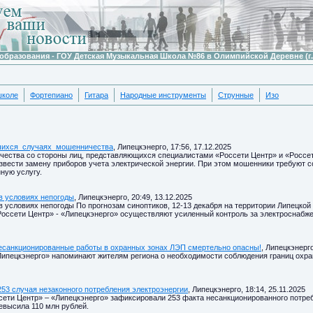
образования - ГОУ Детская Музыкальная Школа №86 в Олимпийской Деревне (г.
школе
Фортепиано
Гитара
Народные инструменты
Струнные
Изо
шихся_случаях_мошенничества
, Липецкэнерго, 17:56, 17.12.2025
ества со стороны лиц, представляющихся специалистами «Россети Центр» и «Россет
звести замену приборов учета электрической энергии. При этом мошенники требуют
ную услугу.
 в условиях непогоды
, Липецкэнерго, 20:49, 13.12.2025
 в условиях непогоды По прогнозам синоптиков, 12-13 декабря на территории Липецко
«Россети Центр» - «Липецкэнерго» осуществляют усиленный контроль за электроснабж
несанкционированные работы в охранных зонах ЛЭП смертельно опасны!
, Липецкэнерго
ипецкэнерго» напоминают жителям региона о необходимости соблюдения границ охра
53 случая незаконного потребления электроэнергии
, Липецкэнерго, 18:14, 25.11.2025
сети Центр» – «Липецкэнерго» зафиксировали 253 факта несанкционированного потр
евысила 110 млн рублей.