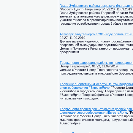
Глава Зубцовского района выразила благодарн
"Россети Центр Тверьэнерго", 22:28, 11.09.2019
Глава Зубцовского района Тверской области Е
заместителя генерального директора – директ
участие филиала в организационной подготовк
годовщине освобождения города Зубцова от не
Автопарк Калугаэнерго в 2019 году пополнят 96
22:27, 11.09.2019
Для повышения надежности электроснабжения 
оперативной ликвидации последствий внештатн
Центр и Приволжье Калугаэнерго» продолжает 
предприятия.
Тверьэнерго завершило работы по присоедине
Центр Тверьэнерго", 01:22, 11.09.2019
Филиал «Россети Центр Тверьэнерго» завершил
присоединению школы в микрорайоне Брусилов
Тверские энергетики «Россети Центр» поддерж
энергосбережения #ВместеЯрче
, "Россети Цент
7 сентября в городском саду Твери прошёл че
#ВместеЯрче. Тверской филиал «Россети Цент
интерактивных площадок.
Тверьэнерго провел день открытых дверей для
фестиваля энергосбережения #ВместеЯрче
, "
В филиале «Россети Центр Тверьэнерго» проше
машиностроительного колледжа, приуроченный
#ВместеЯрче.