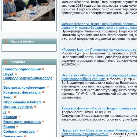
Филиал «Россети Центр Тверьэнерго» осуществ
месяцев 2019 года успел реализовать ряд кру
развитие Тверской области. С начала года эне
присоединение к электрическим сетям. Их сум
Филиал «Россети Центр Тверьэнерго» обеспеч
деревни Игнатово Бурашевского сельского пос
Прокуратурой Калининского района Тверской о
Игнатово Бурашевского сельского поселения, п
к которой подключен ряд домов деревни, не с
Наша реклама
«Россети Центр и Приволжье Калугаэнерго»: го
Россети Центр и Приволжье Калугаэнерго, 21:33
Исполняющий обязанности директора «Россети
доложил на заседании правительства Калужской
Разделы
2019-2020 гг.
«
Новости образования
«
Наука
Энергетики «Россети Центр и Приволжье Влад
Природа, окружающая среда
противоаварийных учениях
, «Россети Центр и 
«
Во Владимире и нескольких районах Владимирс
взаимодействия при ликвидации последствий а
«
Выставки, конференции
в условиях низких температур наружного возду
«
Концерты, фестивали
региона, ГУ МЧС по Владимирской области, су
«
Театр
организаций.
«
Образование в РуНете
«
Музыка, культура
Тверской филиал «Россети Центр» принял учас
«
IT
Тверьэнерго", 18:00, 18.09.2019
Сотрудники блока управления персоналом фили
«
Юбилеи
вакансий, организатором которой выступил Цен
«
Благотворительность
«
Разное
Представители Совета ветеранов Минэнерго Ро
«
Cобытия культуры
перспективы взаимодействия
, "Россети Центр 
«
Энергетика