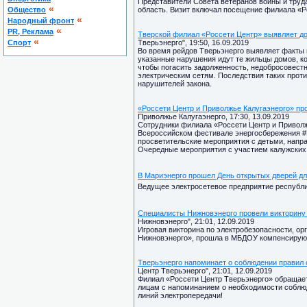
Представители Совета ветеранов войны и труд
«
Общество
область. Визит включал посещение филиала «Р
«
Народный фронт
«
PR, Реклама
Тверской филиал «Россети Центр» выявляет д
«
Спорт
Тверьэнерго", 19:50, 16.09.2019
Во время рейдов Тверьэнерго выявляет факты 
указанные нарушения идут те жильцы домов, ко
чтобы погасить задолженность, недобросовест
электрическим сетям. Последствия таких прот
нарушителей закона.
«Россети Центр и Приволжье Калугаэнерго» п
Приволжье Калугаэнерго, 17:30, 13.09.2019
Сотрудники филиала «Россети Центр и Приволж
Всероссийском фестивале энергосбережения #
просветительские мероприятия с детьми, напр
Очередные мероприятия с участием калужских эн
В Мариэнерго прошел День открытых дверей д
Ведущее электросетевое предприятие республи
Специалисты Нижновэнерго провели викторину 
Нижновэнерго", 21:01, 12.09.2019
Игровая викторина по электробезопасности, о
Нижновэнерго», прошла в МБДОУ компенсирующ
Тверьэнерго напоминает о соблюдении правил 
Центр Тверьэнерго", 21:01, 12.09.2019
Филиал «Россети Центр Тверьэнерго» обращает
лицам с напоминанием о необходимости соблюд
линий электропередачи!