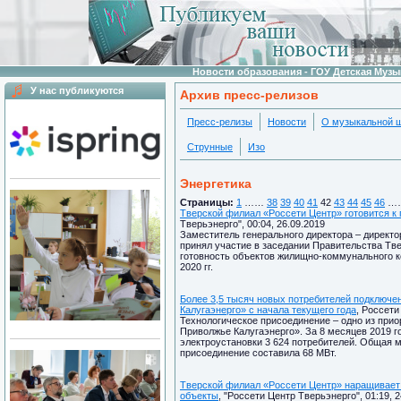
Новости образования - ГОУ Детская Муз
У нас публикуются
Архив пресс-релизов
Пресс-релизы
Новости
О музыкальной 
Струнные
Изо
Энергетика
Страницы:
1
……
38
39
40
41
42
43
44
45
46
…
Тверской филиал «Россети Центр» готовится к
Тверьэнерго", 00:04, 26.09.2019
Заместитель генерального директора – директ
принял участие в заседании Правительства Тве
готовность объектов жилищно-коммунального к
2020 гг.
Более 3,5 тысяч новых потребителей подключе
Калугаэнерго» с начала текущего года
, Россети
Технологическое присоединение – одно из прио
Приволжье Калугаэнерго». За 8 месяцев 2019 г
электроустановки 3 624 потребителей. Общая 
присоединение составила 68 МВт.
Тверской филиал «Россети Центр» наращивает
объекты
, "Россети Центр Тверьэнерго", 01:19, 2