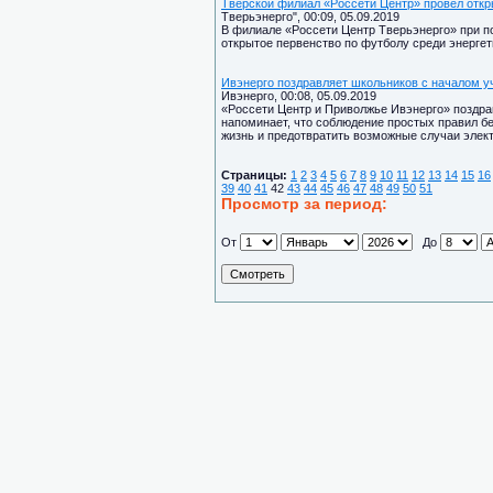
Тверской филиал «Россети Центр» провел откр
Тверьэнерго", 00:09, 05.09.2019
В филиале «Россети Центр Тверьэнерго» при 
открытое первенство по футболу среди энергет
Ивэнерго поздравляет школьников с началом у
Ивэнерго, 00:08, 05.09.2019
«Россети Центр и Приволжье Ивэнерго» поздра
напоминает, что соблюдение простых правил б
жизнь и предотвратить возможные случаи элек
Страницы:
1
2
3
4
5
6
7
8
9
10
11
12
13
14
15
16
39
40
41
42
43
44
45
46
47
48
49
50
51
Просмотр за период:
От
До