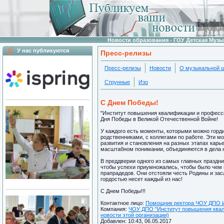
Новости образования - ГОУ Детская Муз
У нас публикуются
Пресс-релизы
Пресс-релизы
Новости
О музыкальной 
Струнные
Изо
С Днем Победы!
"Институт повышения квалификации и професси
Дня Победы в Великой Отечественной Войне!
У каждого есть моменты, которыми можно гордит
родственниками, с коллегами по работе. Эти 
развития и становления на разных этапах карь
масштабном понимании, объединяются в дела н
В преддверии одного из самых главных праздни
чтобы успехи приумножались, чтобы было чем г
прапрадедов. Они отстояли честь Родины и зас
гордостью несет каждый из нас!
С Днем Победы!!!
Контактное лицо:
Помощник ректора ЧОУ ДПО И
Компания:
ЧОУ ДПО "Институт повышения квали
новости этой организации)
Добавлен: 10:43, 06.05.2017