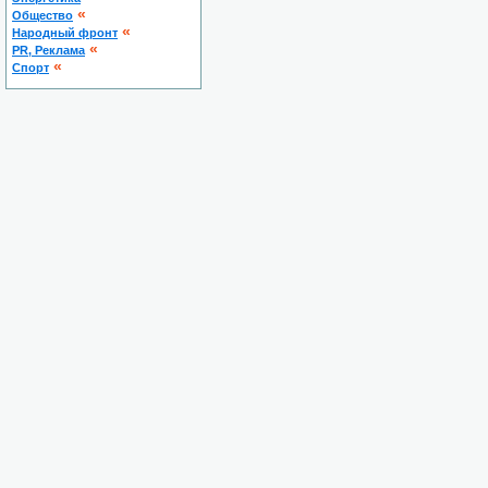
«
Общество
«
Народный фронт
«
PR, Реклама
«
Спорт