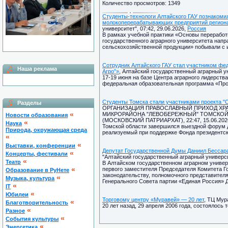
Количество просмотров: 1349
Студенты-технологи Алтайского ГАУ познакоми
молокоперерабатывающих предприятий регион
университет", 07:42, 29.06.2026,
Россия
В рамках учебной практики «Основы переработ
государственного аграрного университета напр
сельскохозяйственной продукции» побывали с 
Сотрудник Алтайского ГАУ стал участником фе
Наша реклама
Агро”»
, Алтайский государственный аграрный ун
17-19 июня на базе Центра аграрного лидерств
федеральная образовательная программа «Прос
Студенты Томска стали участниками проекта "
Разделы
ОРГАНИЗАЦИЯ ПРАВОСЛАВНЫЙ ПРИХОД ХРА
«
МИКРОРАЙОНА "ЛЕВОБЕРЕЖНЫЙ" ТОМСКОЙ
Новости образования
(МОСКОВСКИЙ ПАТРИАРХАТ), 22:47, 15.06.202
«
Наука
Томской области завершился выездной форум д
Природа, окружающая среда
реализуемый при поддержке Фонда президентск
«
«
Выставки, конференции
Депутат Государственной Думы Даниил Бессара
«
Концерты, фестивали
"Алтайский государственный аграрный университ
«
Театр
В Алтайском государственном аграрном универ
«
первого заместителя Председателя Комитета Г
Образование в РуНете
законодательству, полномочного представител
«
Музыка, культура
Генерального Совета партии «Единая Россия» 
«
IT
«
Юбилеи
Торговому центру «Муравей» — 20 лет
, ТЦ Мур
«
Благотворительность
20 лет назад, 29 апреля 2006 года, состоялось
«
Разное
«
Cобытия культуры
«
Энергетика