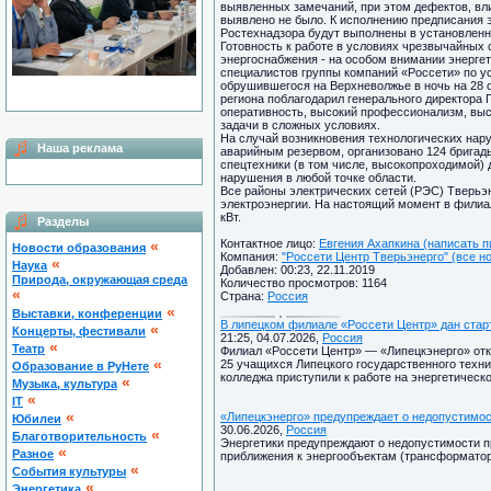
выявленных замечаний, при этом дефектов, в
выявлено не было. К исполнению предписания 
Ростехнадзора будут выполнены в установленн
Готовность к работе в условиях чрезвычайных
энергоснабжения - на особом внимании энерге
специалистов группы компаний «Россети» по у
обрушившегося на Верхневолжье в ночь на 28 о
региона поблагодарил генерального директора 
оперативность, высокий профессионализм, выс
задачи в сложных условиях.
На случай возникновения технологических на
Наша реклама
аварийным резервом, организовано 124 бригад
спецтехники (в том числе, высокопроходимой) 
нарушения в любой точке области.
Все районы электрических сетей (РЭС) Тверь
электроэнергии. На настоящий момент в фили
кВт.
Разделы
Контактное лицо:
Евгения Ахапкина (написать п
«
Новости образования
Компания:
"Россети Центр Тверьэнерго" (все н
«
Наука
Добавлен: 00:23, 22.11.2019
Природа, окружающая среда
Количество просмотров: 1164
«
Страна:
Россия
«
Выставки, конференции
В липецком филиале «Россети Центр» дан стар
«
Концерты, фестивали
21:25, 04.07.2026,
Россия
«
Театр
Филиал «Россети Центр» — «Липецкэнерго» отк
«
25 учащихся Липецкого государственного техни
Образование в РуНете
колледжа приступили к работе на энергетическ
«
Музыка, культура
«
IT
«
«Липецкэнерго» предупреждает о недопустимос
Юбилеи
30.06.2026,
Россия
«
Благотворительность
Энергетики предупреждают о недопустимости п
«
Разное
приближения к энергообъектам (трансформатор
«
Cобытия культуры
«
Энергетика