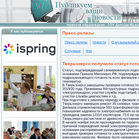
Новости образования - ГОУ Детская Муз
У нас публикуются
Пресс-релизы
Пресс-релизы
Новости
О музыкальной 
Струнные
Изо
Тверьэнерго получило статус гот
Статус, подтверждающий своевременную подгот
основании Приказа Минэнерго РФ, подтверждаю
подразумевающего готовность всех филиалов 
температур.
В Тверьэнерго завершены проверки готовности 
2019/20 года. Проверены 84структурных подраз
электропередачи, участки службы подстанций,
участки службы диагностики и т.д.
При подготовке к зимнему периоду в филиале 
Тверьэнерго завершен ремонт 35 силовых тран
филиала отремонтировали 583 трансформаторные
повышения надежности электроснабжения по вс
проведена замена 12314 изоляторов, 73,6 км п
Тверьэнерго расчистили от древесно-кустарник
В начале ноября после прохождения по террито
причиной повреждения линий электропередачи 
основании распоряжения руководителя Центра
выездная проверка готовности электросетевог
максимума нагрузок. Филиалу было направлено