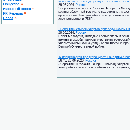
«Липецкэнерго» предупреждает: охранная зона
«
Общество
29.06.2026,
Россия
«
Энергетики филиала «Россети Центр» – «Липец
Народный фронт
крупногабаритной техники с подъемными меха
«
PR, Реклама
организаций Липецкой области неукоснительно
«
Спорт
электропередачи (ЛЭП).
Энергетики «Липецкэнерго» присоединились к 
29.06.2026,
Россия
Совет молодежи, молодые специалисты и бойцы 
памяти и скорби приняли участие во всероссий
энергетики вышли на улицы областного центра,
Великой Отечественной войне.
«Липецкэнерго» предупреждает: находиться воз
16:43, 20.06.2026,
Россия
Энергетики «Россети Центр» – «Липецкэнерго»
электробезопасности – особенно в тех случаях,