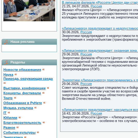
В липецком филиале «Россети Центр» дан стар
21:25, 04.07.2026,
Россия
Филиал «Россети Центр» — «Липецкэнерго» отк
25 учащихся Липецкого государственного техни
колледжа приступили к работе на энергетическ
«Липецкэнерго» предупреждает о недопустимос
30.06.2026,
Россия
Энергетики предупреждают о недопустимости п
приближения к энергообъектам (трансформатор
Наша реклама
«Липецкэнерго» предупреждает: охранная зона
29.06.2026,
Россия
Энергетики филиала «Россети Центр» – «Липец
крупногабаритной техники с подъемными меха
Разделы
организаций Липецкой области неукоснительно
«
электропередачи (ЛЭП).
Новости образования
«
Наука
Природа, окружающая среда
Энергетики «Липецкэнерго» присоединились к 
«
29.06.2026,
Россия
«
Совет молодежи, молодые специалисты и бойцы 
Выставки, конференции
памяти и скорби приняли участие во всероссий
«
Концерты, фестивали
энергетики вышли на улицы областного центра,
«
Театр
Великой Отечественной войне.
«
Образование в РуНете
«
Музыка, культура
«Липецкэнерго» предупреждает: находиться воз
«
IT
16:43, 20.06.2026,
Россия
«
Энергетики «Россети Центр» – «Липецкэнерго»
Юбилеи
электробезопасности – особенно в тех случаях,
«
Благотворительность
«
Разное
«
Cобытия культуры
«
Энергетика