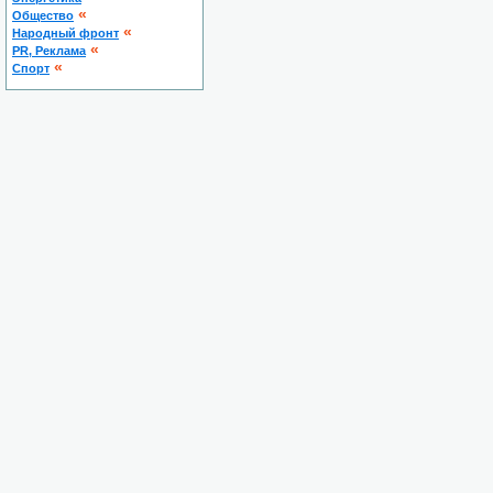
«
Общество
«
Народный фронт
«
PR, Реклама
«
Спорт