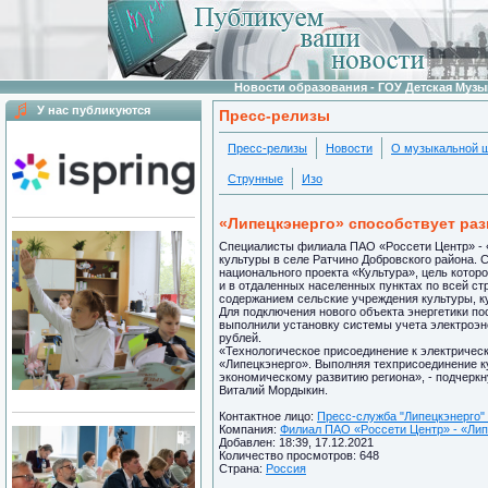
Новости образования - ГОУ Детская Муз
У нас публикуются
Пресс-релизы
Пресс-релизы
Новости
О музыкальной 
Струнные
Изо
«Липецкэнерго» способствует ра
Специалисты филиала ПАО «Россети Центр» - 
культуры в селе Ратчино Добровского района. 
национального проекта «Культура», цель которо
и в отдаленных населенных пунктах по всей с
содержанием сельские учреждения культуры, к
Для подключения нового объекта энергетики по
выполнили установку системы учета электроэн
рублей.
«Технологическое присоединение к электрическ
«Липецкэнерго». Выполняя техприсоединение к
экономическому развитию региона», - подчеркн
Виталий Мордыкин.
Контактное лицо:
Пресс-служба "Липецкэнерго" 
Компания:
Филиал ПАО «Россети Центр» - «Липе
Добавлен: 18:39, 17.12.2021
Количество просмотров: 648
Страна:
Россия