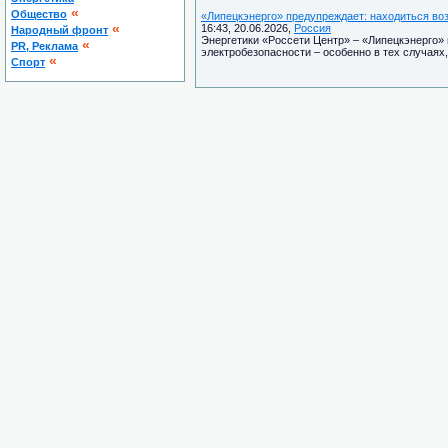
«
Общество
«Липецкэнерго» предупреждает: находиться воз
«
16:43, 20.06.2026,
Россия
Народный фронт
Энергетики «Россети Центр» – «Липецкэнерго»
«
PR, Реклама
электробезопасности – особенно в тех случаях,
«
Спорт