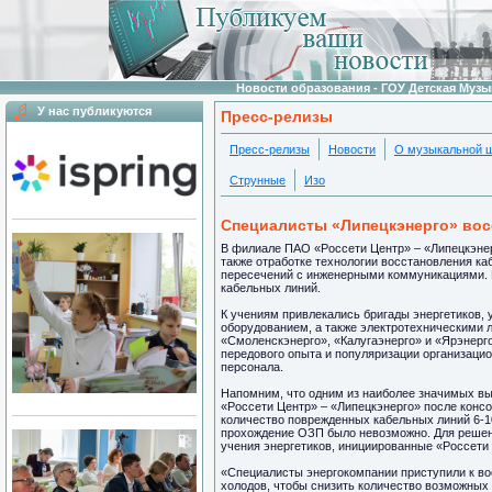
Новости образования - ГОУ Детская Муз
У нас публикуются
Пресс-релизы
Пресс-релизы
Новости
О музыкальной 
Струнные
Изо
Специалисты «Липецкэнерго» вос
В филиале ПАО «Россети Центр» – «Липецкэнерг
также отработке технологии восстановления ка
пересечений с инженерными коммуникациями. В
кабельных линий.
К учениям привлекались бригады энергетиков,
оборудованием, а также электротехническими л
«Смоленскэнерго», «Калугаэнерго» и «Ярэнерг
передового опыта и популяризации организаци
персонала.
Напомним, что одним из наиболее значимых вы
«Россети Центр» – «Липецкэнерго» после конс
количество поврежденных кабельных линий 6-1
прохождение ОЗП было невозможно. Для решен
учения энергетиков, инициированные «Россети
«Специалисты энергокомпании приступили к во
холодов, чтобы снизить количество возможных