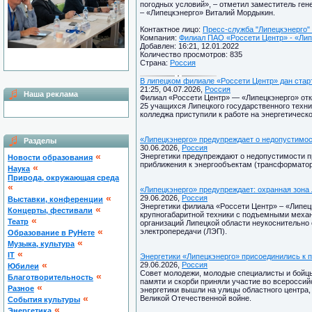
погодных условий», – отметил заместитель ге
– «Липецкэнерго» Виталий Мордыкин.
Контактное лицо:
Пресс-служба "Липецкэнерго" 
Компания:
Филиал ПАО «Россети Центр» - «Липе
Добавлен: 16:21, 12.01.2022
Количество просмотров: 835
Страна:
Россия
В липецком филиале «Россети Центр» дан стар
21:25, 04.07.2026,
Россия
Наша реклама
Филиал «Россети Центр» — «Липецкэнерго» отк
25 учащихся Липецкого государственного техни
колледжа приступили к работе на энергетическ
«Липецкэнерго» предупреждает о недопустимос
Разделы
30.06.2026,
Россия
«
Энергетики предупреждают о недопустимости п
Новости образования
приближения к энергообъектам (трансформатор
«
Наука
Природа, окружающая среда
«
«Липецкэнерго» предупреждает: охранная зона
«
29.06.2026,
Россия
Выставки, конференции
Энергетики филиала «Россети Центр» – «Липец
«
Концерты, фестивали
крупногабаритной техники с подъемными меха
«
Театр
организаций Липецкой области неукоснительно
«
электропередачи (ЛЭП).
Образование в РуНете
«
Музыка, культура
«
IT
Энергетики «Липецкэнерго» присоединились к 
«
29.06.2026,
Россия
Юбилеи
Совет молодежи, молодые специалисты и бойцы 
«
Благотворительность
памяти и скорби приняли участие во всероссий
«
Разное
энергетики вышли на улицы областного центра,
«
Великой Отечественной войне.
Cобытия культуры
«
Энергетика