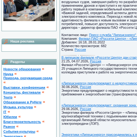
воздушных судов, завершил работу по разрабо
применением дронов и приступил к ее практиче
работу первый в компании мобильный комплекс
«Важной задачей, определившей аспекты деяте
электросетевого комплекса. Переход к новой ло
адаптивность филиала к новым вызовам и зада
потребителей, повысит доступность электросет
директора – директор филиала ПАО «Россети Ц
Контактное лицо:
Пресс-служба "Липецкэнерго" 
Компания:
Филиал ПАО «Россети Центр» - «Липе
Наша реклама
Добавлен: 16:18, 28.01.2022
Количество просмотров: 682
Страна:
Россия
В липецком филиале «Россети Центр» дан стар
21:25, 04.07.2026,
Россия
Разделы
Филиал «Россети Центр» — «Липецкэнерго» отк
«
25 учащихся Липецкого государственного техни
Новости образования
колледжа приступили к работе на энергетическ
«
Наука
Природа, окружающая среда
«
«Липецкэнерго» предупреждает о недопустимос
«
30.06.2026,
Россия
Выставки, конференции
Энергетики предупреждают о недопустимости п
«
Концерты, фестивали
приближения к энергообъектам (трансформатор
«
Театр
«
Образование в РуНете
«Липецкэнерго» предупреждает: охранная зона
«
Музыка, культура
29.06.2026,
Россия
«
IT
Энергетики филиала «Россети Центр» – «Липец
«
крупногабаритной техники с подъемными меха
Юбилеи
организаций Липецкой области неукоснительно
«
Благотворительность
электропередачи (ЛЭП).
«
Разное
«
Cобытия культуры
Энергетики «Липецкэнерго» присоединились к 
«
Энергетика