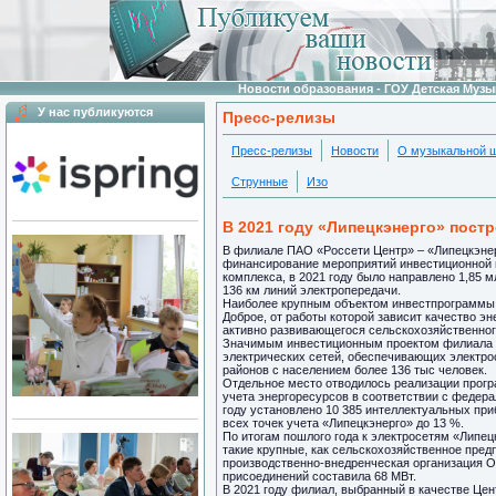
Новости образования - ГОУ Детская Муз
У нас публикуются
Пресс-релизы
Пресс-релизы
Новости
О музыкальной 
Струнные
Изо
В 2021 году «Липецкэнерго» пост
В филиале ПАО «Россети Центр» – «Липецкэнер
финансирование мероприятий инвестиционной 
комплекса, в 2021 году было направлено 1,85
136 км линий электропередачи.
Наиболее крупным объектом инвестпрограммы с
Доброе, от работы которой зависит качество э
активно развивающегося сельскохозяйственно
Значимым инвестиционным проектом филиала с
электрических сетей, обеспечивающих электро
районов с населением более 136 тыс человек.
Отдельное место отводилось реализации прогр
учета энергоресурсов в соответствии с федер
году установлено 10 385 интеллектуальных при
всех точек учета «Липецкэнерго» до 13 %.
По итогам пошлого года к электросетям «Липец
такие крупные, как сельскохозяйственное пред
производственно-внедренческая организация 
присоединений составила 68 МВт.
В 2021 году филиал, выбранный в качестве Це