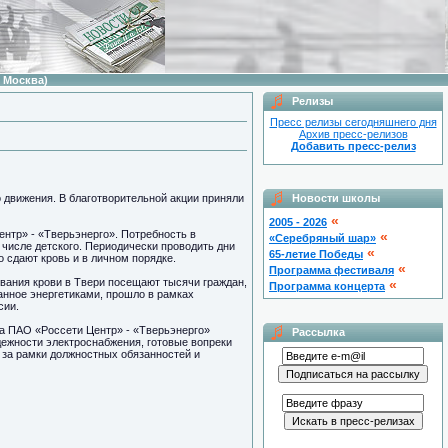
 Москва)
Релизы
Пресс релизы сегодняшнего дня
Архив пресс-релизов
Добавить пресс-релиз
о движения. В благотворительной акции приняли
Новости школы
«
2005 - 2026
нтр» - «Тверьэнерго». Потребность в
«
«Серебряный шар»
 числе детского. Периодически проводить дни
«
65-летие Победы
 сдают кровь и в личном порядке.
«
Программа фестиваля
ивания крови в Твери посещают тысячи граждан,
«
Программа концерта
анное энергетиками, прошло в рамках
сии.
ла ПАО «Россети Центр» - «Тверьэнерго»
Рассылка
адежности электроснабжения, готовые вопреки
т за рамки должностных обязанностей и