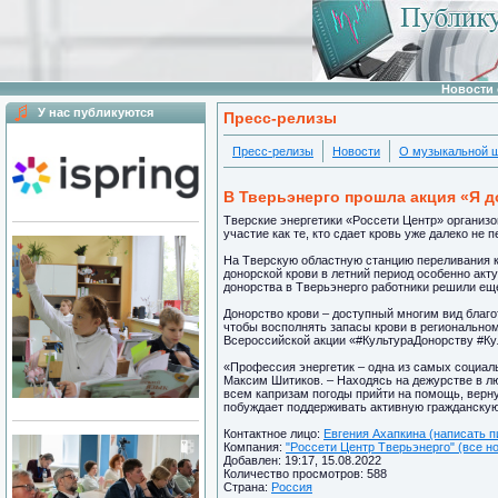
Новости 
У нас публикуются
Пресс-релизы
Пресс-релизы
Новости
О музыкальной 
В Тверьэнерго прошла акция «Я 
Тверские энергетики «Россети Центр» организо
участие как те, кто сдает кровь уже далеко не п
На Тверскую областную станцию переливания кр
донорской крови в летний период особенно акт
донорства в Тверьэнерго работники решили еще
Донорство крови – доступный многим вид благо
чтобы восполнять запасы крови в региональном
Всероссийской акции «#КультураДонорству #Ку
«Профессия энергетик – одна из самых социал
Максим Шитиков. – Находясь на дежурстве в лю
всем капризам погоды прийти на помощь, верну
побуждает поддерживать активную гражданскую
Контактное лицо:
Евгения Ахапкина (написать п
Компания:
"Россети Центр Тверьэнерго" (все н
Добавлен: 19:17, 15.08.2022
Количество просмотров: 588
Страна:
Россия