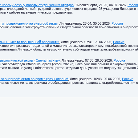
т новому сезону работы студенческих отрядов
, Липецкэнерго, 21:25, 04.07.2026,
Росси
ыл очередной летний трудовой сезон студенческих отрядов. 25 учащихся Липецкого г
или к работе на энергетическом предприятии.
ти проникновения на энергообъекты
, Липецкэнерго, 23:04, 30.06.2026,
Россия
роникновения в электроустановки и о смертельной опасности приближения к энерго
 ЛЭП – место повышенной опасности!
, Липецкэнерго, 07:41, 29.06.2026,
Россия
кэнерго» призывают водителей и машинистов экскаваторов и крупногабаритной техн
рганизаций Липецкой области неукоснительно соблюдать меры электробезопасности в
патриотической акции «Свеча памяти»
, Липецкэнерго, 07:38, 29.06.2026,
Россия
энергототряда «Липецкэнерго» (сезон 2026 г.) накануне Дня памяти и скорби приняли
тики вышли на улицы областного центра, отдавая дань уважения подвигу защитников 
ле энергообъектов во время грозы опасно!
, Липецкэнерго, 16:43, 20.06.2026,
Россия
напоминают жителям региона о соблюдении простых правила электробезопасности – осо