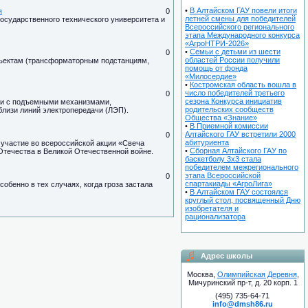
•
В Алтайском ГАУ повели итоги
я
0
летней смены для победителей
осударственного технического университета и
Всероссийского регионального
этапа Международного конкурса
«АгроНТРИ-2026»
•
Семьи с детьми из шести
0
областей России получили
объектам (трансформаторным подстанциям,
помощь от фонда
«Милосердие»
•
Костромская область вошла в
число победителей третьего
0
сезона Конкурса инициатив
ики с подъемными механизмами,
родительских сообществ
близи линий электропередачи (ЛЭП).
Общества «Знание»
•
В Приемной комиссии
Алтайского ГАУ встретили 2000
0
абитуриента
 участие во всероссийской акции «Свеча
•
Сборная Алтайского ГАУ по
Отечества в Великой Отечественной войне.
баскетболу 3х3 стала
победителем межрегионального
этапа Всероссийской
0
спартакиады «АгроЛига»
бенно в тех случаях, когда гроза застала
•
В Алтайском ГАУ состоялся
круглый стол, посвященный Дню
изобретателя и
рационализатора
Адрес школы
Москва,
Олимпийская Деревня
,
Мичуринский пр-т, д. 20 корп. 1
(495) 735-64-71
info@dmsh86.ru