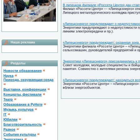
В липецком филиале «Россети Центр» дан стар
Филиал «Россети Центр» — «Липецкэнерго» откр
Липецкого металлургического колледжа приступ
«Липецкэнерго» предупреждает о недопустимос
Энергетики предупреждают о недопустимости п
линиям электропередачи и пр.).
Наша реклама
«Липецкэнерго» предупреждает: охранная зона
Энергетики филиала «Россети Центр» – «Липец
сельхозмашин, руководителей предприятий и о
Энергетики «Липецкэнерго» присоединились к 
Разделы
Совет молодежи, молодые специалисты и бойцы 
памяти». Совместно с жителями региона энерге
«
Новости образования
«
Наука
Природа, окружающая среда
«Липецкэнерго» предупреждает: находиться воз
«
Энергетики «Россети Центр» – «Липецкэнерго» 
вблизи энергообъектов.
«
Выставки, конференции
«
Концерты, фестивали
«
Театр
«
Образование в РуНете
«
Музыка, культура
«
IT
«
Юбилеи
«
Благотворительность
«
Разное
«
Cобытия культуры
«
Энергетика