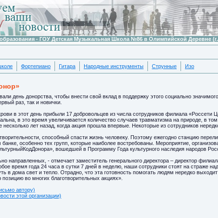
образования - ГОУ Детская Музыкальная Школа №86 в Олимпийской Деревне (г.
школе
Фортепиано
Гитара
Народные инструменты
Струнные
Изо
донор»
вали день донорства, чтобы внести свой вклад в поддержку этого социально значимог
ервый раз, так и новички.
ови в этот день прибыли 17 добровольцев из числа сотрудников филиала «Россети Це
уальна, в это время увеличивается количество случаев травматизма на природе, в том
 несколько лет назад, когда акция прошла впервые. Некоторые из сотрудников нередко
творительности, способный спасти жизнь человеку. Поэтому ежегодно станцию перел
 банке, особенно тех групп, которые наиболее востребованы. Мероприятие, организов
льтурныйКодДонора», вошедшей в Программу Года культурного наследия народов Рос
ьно направленных, - отмечает заместитель генерального директора – директор филиа
бое время года 24 часа в сутки 7 дней в неделю, наши сотрудники стоят на страже н
ть в дома свет и тепло. Отрадно, что эта готовность помогать людям нередко выходи
 позицию во многих благотворительных акциях».
исьмо автору)
овости этой организации)