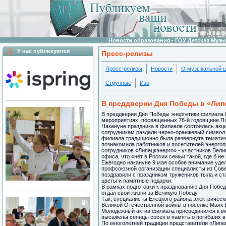
Новости образования - ГОУ Детская Муз
У нас публикуются
Пресс-релизы
Пресс-релизы
Новости
О музыкальной 
Струнные
Изо
В преддверии Дня Победы в «Лип
В преддверии Дня Победы энергетики филиала 
мероприятиях, посвященных 78-й годовщине По
Накануне праздника в филиале состоялась акци
сотрудникам раздали черно-оранжевый символ 
филиала традиционно была развернута тематич
познакомила работников и посетителей энерго
сотрудников «Липецкэнерго» - участников Вели
офиса, что «нет в России семьи такой, где б н
Ежегодно накануне 9 мая особое внимание уде
профсоюзной организации специалисты из Сов
поздравили с праздником тружеников тыла и с
цветы и памятные подарки.
В рамках подготовки к празднованию Дня Побед
отдал свои жизни за Великую Победу.
Так, специалисты Елецкого района электричес
Великой Отечественной войны в поселке Маяк 
Молодежный актив филиала присоединился к ме
высажены сеянцы сосен в память о погибших в
По многолетней традиции представители «Липе