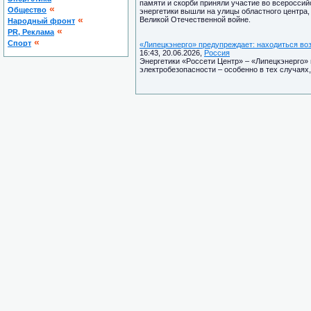
памяти и скорби приняли участие во всероссий
«
Общество
энергетики вышли на улицы областного центра,
«
Великой Отечественной войне.
Народный фронт
«
PR, Реклама
«
Спорт
«Липецкэнерго» предупреждает: находиться воз
16:43, 20.06.2026,
Россия
Энергетики «Россети Центр» – «Липецкэнерго»
электробезопасности – особенно в тех случаях,