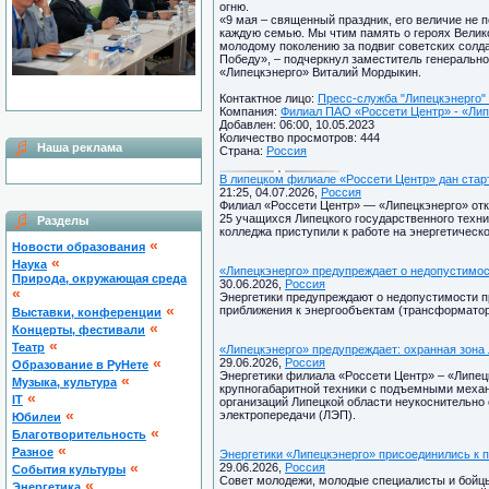
огню.
«9 мая – священный праздник, его величие не п
каждую семью. Мы чтим память о героях Велик
молодому поколению за подвиг советских солд
Победу», – подчеркнул заместитель генеральн
«Липецкэнерго» Виталий Мордыкин.
Контактное лицо:
Пресс-служба "Липецкэнерго" 
Компания:
Филиал ПАО «Россети Центр» - «Липе
Добавлен: 06:00, 10.05.2023
Количество просмотров: 444
Наша реклама
Страна:
Россия
В липецком филиале «Россети Центр» дан стар
21:25, 04.07.2026,
Россия
Филиал «Россети Центр» — «Липецкэнерго» отк
25 учащихся Липецкого государственного техни
Разделы
колледжа приступили к работе на энергетическ
«
Новости образования
«
Наука
«Липецкэнерго» предупреждает о недопустимос
Природа, окружающая среда
30.06.2026,
Россия
«
Энергетики предупреждают о недопустимости п
«
приближения к энергообъектам (трансформатор
Выставки, конференции
«
Концерты, фестивали
«
Театр
«Липецкэнерго» предупреждает: охранная зона
«
29.06.2026,
Россия
Образование в РуНете
Энергетики филиала «Россети Центр» – «Липец
«
Музыка, культура
крупногабаритной техники с подъемными меха
«
IT
организаций Липецкой области неукоснительно
«
электропередачи (ЛЭП).
Юбилеи
«
Благотворительность
«
Разное
Энергетики «Липецкэнерго» присоединились к 
«
29.06.2026,
Россия
Cобытия культуры
Совет молодежи, молодые специалисты и бойцы 
«
Энергетика