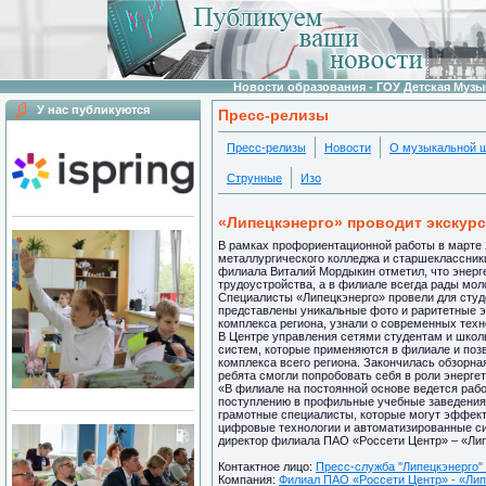
Новости образования - ГОУ Детская Муз
У нас публикуются
Пресс-релизы
Пресс-релизы
Новости
О музыкальной 
Струнные
Изо
«Липецкэнерго» проводит экскурс
В рамках профориентационной работы в марте 
металлургического колледжа и старшеклассник
филиала Виталий Мордыкин отметил, что энерге
трудоустройства, а в филиале всегда рады мо
Специалисты «Липецкэнерго» провели для студе
представлены уникальные фото и раритетные э
комплекса региона, узнали о современных техн
В Центре управления сетями студентам и шко
систем, которые применяются в филиале и поз
комплекса всего региона. Закончилась обзорна
ребята смогли попробовать себя в роли энергет
«В филиале на постоянной основе ведется раб
поступлению в профильные учебные заведения,
грамотные специалисты, которые могут эффект
цифровые технологии и автоматизированные си
директор филиала ПАО «Россети Центр» – «Ли
Контактное лицо:
Пресс-служба "Липецкэнерго" 
Компания:
Филиал ПАО «Россети Центр» - «Липе