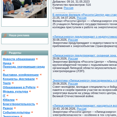
Добавлен: 09:16, 31.05.2023
Количество просмотров: 516
Страна:
Россия
В липецком филиале «Россети Центр» дан стар
21:25, 04.07.2026,
Россия
Филиал «Россети Центр» — «Липецкэнерго» отк
25 учащихся Липецкого государственного техни
колледжа приступили к работе на энергетическ
Наша реклама
«Липецкэнерго» предупреждает о недопустимос
30.06.2026,
Россия
Энергетики предупреждают о недопустимости п
приближения к энергообъектам (трансформатор
Разделы
«Липецкэнерго» предупреждает: охранная зона
«
29.06.2026,
Россия
Новости образования
Энергетики филиала «Россети Центр» – «Липец
«
Наука
крупногабаритной техники с подъемными меха
Природа, окружающая среда
организаций Липецкой области неукоснительно
«
электропередачи (ЛЭП).
«
Выставки, конференции
«
Концерты, фестивали
Энергетики «Липецкэнерго» присоединились к 
«
Театр
29.06.2026,
Россия
«
Совет молодежи, молодые специалисты и бойцы 
Образование в РуНете
памяти и скорби приняли участие во всероссий
«
Музыка, культура
энергетики вышли на улицы областного центра,
«
IT
Великой Отечественной войне.
«
Юбилеи
«
Благотворительность
«Липецкэнерго» предупреждает: находиться воз
«
Разное
16:43, 20.06.2026,
Россия
«
Энергетики «Россети Центр» – «Липецкэнерго»
Cобытия культуры
электробезопасности – особенно в тех случаях,
«
Энергетика