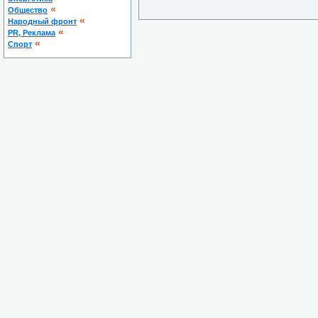
«
Общество
«
Народный фронт
«
PR, Реклама
«
Спорт