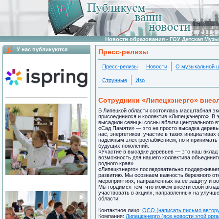
Новости образования - ГОУ Детская Муз
У нас публикуются
Пресс-релизы
Пресс-релизы
Новости
О музыкальной 
Струнные
Изо
Сотрудники «Липецкэнерго» внесл
В Липецкой области состоялась масштабная эко
присоединился и коллектив «Липецкэнерго». В 
высадили сеянцы сосны вблизи центрального в
«Сад Памяти» — это не просто высадка деревье
нас, энергетиков, участие в таких инициатива
надежным электроснабжением, но и принимать а
будущих поколений.
«Участие в высадке деревьев — это наш вклад 
возможность для нашего коллектива объединить
родного края».
«Липецкэнерго» последовательно поддерживает
развитию. Мы осознаем важность бережного от
мероприятиях, направленных на ее защиту и в
Мы гордимся тем, что можем внести свой вклад
участвовать в акциях, направленных на улучш
области.
Контактное лицо:
ОСО (написать письмо автор
Компания:
Липецкэнерго (все новости этой орг