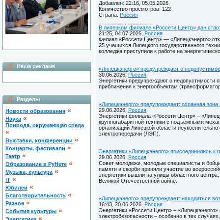
Добавлен: 22:16, 05.05.2026
Количество просмотров: 122
Страна:
Россия
В липецком филиале «Россети Центр» дан стар
21:25, 04.07.2026,
Россия
Филиал «Россети Центр» — «Липецкэнерго» отк
25 учащихся Липецкого государственного техни
колледжа приступили к работе на энергетическ
Наша реклама
«Липецкэнерго» предупреждает о недопустимос
30.06.2026,
Россия
Энергетики предупреждают о недопустимости п
приближения к энергообъектам (трансформатор
Разделы
«Липецкэнерго» предупреждает: охранная зона
«
29.06.2026,
Россия
Новости образования
Энергетики филиала «Россети Центр» – «Липец
«
Наука
крупногабаритной техники с подъемными меха
Природа, окружающая среда
организаций Липецкой области неукоснительно
«
электропередачи (ЛЭП).
«
Выставки, конференции
«
Концерты, фестивали
Энергетики «Липецкэнерго» присоединились к 
«
Театр
29.06.2026,
Россия
«
Совет молодежи, молодые специалисты и бойцы 
Образование в РуНете
памяти и скорби приняли участие во всероссий
«
Музыка, культура
энергетики вышли на улицы областного центра,
«
IT
Великой Отечественной войне.
«
Юбилеи
«
Благотворительность
«Липецкэнерго» предупреждает: находиться воз
«
Разное
16:43, 20.06.2026,
Россия
«
Энергетики «Россети Центр» – «Липецкэнерго»
Cобытия культуры
электробезопасности – особенно в тех случаях,
«
Энергетика