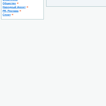
«
Общество
«
Народный фронт
«
PR, Реклама
«
Спорт