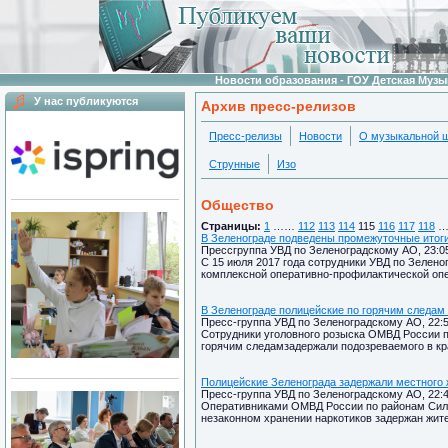
Новости образования - ГОУ Детская Муз
У нас публикуются
Архив пресс-релизов
Пресс-релизы
Новости
О музыкальной 
Струнные
Изо
Общество
Страницы:
1
……
112
113
114
115
116
117
118
В Зеленограде подведены промежуточные итоги
Прессгруппа УВД по Зеленоградскому АО, 23:05
С 15 июля 2017 года сотрудники УВД по Зелено
комплексной оперативно-профилактической оп
В Зеленограде полицейские по горячим следам
Пресс-группа УВД по Зеленоградскому АО, 22:5
Сотрудники уголовного розыска ОМВД России п
горячим следамзадержали подозреваемого в кр
Полицейские Зеленограда задержали местного 
Пресс-группа УВД по Зеленоградскому АО, 22:4
Оперативниками ОМВД России по районам Сили
незаконном хранении наркотиков задержан жит