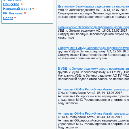
«
Общество
Два жителя Зеленограда задержаны за нарушен
«
Народный фронт
УВД по Зеленоградскому АО, 16:13, 18.07.2017
«
PR, Реклама
Сотрудниками полиции Зеленоградского админ
незаконного пребывания иностранных граждан 
«
Спорт
Полицейские Зеленограда задержали двоих под
УВД по Зеленоградскому АО, 16:08, 18.07.2017
Сотрудники полиции Зеленоградского округа з
наркотиков
Сотрудники ГИБДД Зеленограда задержали мужч
группа УВД по Зеленоградскому АО, 12:50, 16.0
Сотрудниками Госавтоинспекции Зеленограда 
незаконном хранении марихуаны
В УВД по Зеленоградскому округу подведены ит
группа УВД по Зеленоградскому АО ГУ МВД Росси
Начальник УВД по Зеленоградскому АО ГУ МВД 
Василевский подвел итоги работы за первое по
Активисты ОНФ в Республике Алтай провели дл
ОНФ в Республике Алтай, 08:44, 13.07.2017
Активисты Общероссийского народного фронта 
управления МЧС России провели в спортивно-
Году экологии.
Активисты ОНФ в Республике Алтай провели дл
ОНФ в Республике Алтай, 08:44, 13.07.2017
Активисты Общероссийского народного фронта 
управления МЧС России провели в спортивно-
Году экологии.