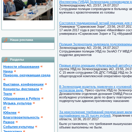
Инспекторы ГИБДД Зеленограда сопроводили р
Зеленоградскому АО, 23:57, 24.07.2017
Сотрудники полиции сопроводили в больницу а
мужчина с кровотечением из головы
Состоялся традиционный летний праздник для 
Универмаг "Сормовские Зори", 23:56, 24.07.201
17 июля 2017 года в ресторане «Maximilian» с
универмага «Сормовские Зори» и ТЦ «Муравей
Наша реклама
Полиция Зеленограда задержала подозреваемы
Зеленоградскому АО, 23:56, 24.07.2017
Сотрудниками полиции УВД по ЗелАО ГУ МВД Ро
подделке документов
Разделы
Первые итоги операции «Нелегальный автобус» 
«
Новости образования
группа УВД по Зеленоградскому АО, 23:55, 24.0
«
Наука
С 15 июля сотрудники ОБ ДПС ГИБДД УВД по З
Природа, окружающая среда
общегородской комплексной оперативно-профи
«
«
Выставки, конференции
В Зеленограде водитель привлечен к уголовной
«
Концерты, фестивали
нетрезвом виде
, Пресс-группа УВД по Зеленогр
«
Театр
Дознавателем отделения дознания ОМВД Росси
возбуждено уголовное дело по факту повторно
«
Образование в РуНете
подвергнутым административному наказанию
«
Музыка, культура
«
IT
«
За неисполнение требований предписания жил
Юбилеи
оштрафовано на 25 тысяч рублей
, Управление
«
Благотворительность
области, 10:36, 20.07.2017
«
Разное
Было установлено, что требования вышеуказан
«
Cобытия культуры
объеме выполнены не были.
«
Энергетика