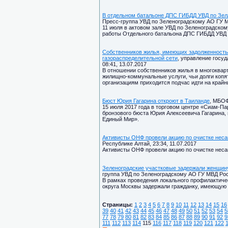
В отдельном батальоне ДПС ГИБДД УВД по ЗелА
Пресс-группа УВД по Зеленоградскому АО ГУ МВД
11 июля в актовом зале УВД по Зеленоградском
работы Отдельного батальона ДПС ГИБДД УВД п
Собственников жилья, имеющих задолженность 
газораспределительной сети
, управление госу
08:41, 13.07.2017
В отношении собственников жилья в многоквар
жилищно-коммунальные услуги, чьи долги коп
организациям приходится подчас идти на крайн
Бюст Юрия Гагарина откроют в Таиланде
, МБОФ
15 июля 2017 года в торговом центре «Сиам-Па
бронзового бюста Юрия Алексеевича Гагарина, 
Единый Мир».
Активисты ОНФ провели акцию по очистке неса
Республике Алтай, 23:34, 11.07.2017
Активисты ОНФ провели акцию по очистке неса
Зеленоградские участковые задержали женщин
группа УВД по Зеленоградскому АО ГУ МВД Росси
В рамках проведения локального профилактиче
округа Москвы задержали гражданку, имеющую 
Страницы:
1
2
3
4
5
6
7
8
9
10
11
12
13
14
15
16
39
40
41
42
43
44
45
46
47
48
49
50
51
52
53
54
5
77
78
79
80
81
82
83
84
85
86
87
88
89
90
91
92
9
111
112
113
114
115
116
117
118
119
120
121
122