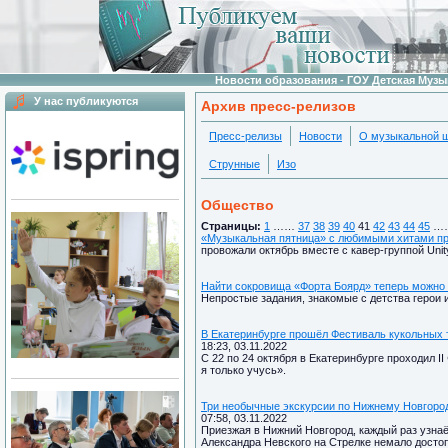
Новости образования - ГОУ Детская Муз
У нас публикуются
Архив пресс-релизов
Пресс-релизы
Новости
О музыкальной 
Струнные
Изо
Общество
Страницы:
1
……
37
38
39
40
41
42
43
44
45
…
«Музыкальная пятница» с любимыми хитами п
провожали октябрь вместе с кавер-группой Unit
Найти сокровища «Форта Боярд» теперь можно
Непростые задания, знакомые с детства герои
В Екатеринбурге прошёл Фестиваль кукольных 
18:23, 03.11.2022
С 22 по 24 октября в Екатеринбурге проходил I
я только учусь».
Три необычные экскурсии по Нижнему Новгоро
07:58, 03.11.2022
Приезжая в Нижний Новгород, каждый раз узнаё
Александра Невского на Стрелке немало досто