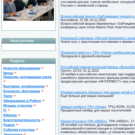
составили для вас список необычных экскурси
России» с необычной стороны.
Всероссийский форум «ЗаРождение» прошёл в Ma
Novosibirsk, 07:58, 03.11.2022
Всероссийский форум беременных «ЗаРождение
конференц-зале отеля Marins Park Hotel Novosib
Кукольный спектакль «Лесной переполох» пос
Наша реклама
Новое шоу с красочными костюмами и яркими 
Проведите вместе с ТРЦ «Нора» ноябрьские в
Празднуем в дружной компании!
Разделы
Российский приключенческий фильм «Волшебни
«
Новости образования
Групп», 22:54, 01.11.2022
«
Наука
10 ноября в российских кинотеатрах при подд
Природа, окружающая среда
семейного приключенческого фильма режиссёр
«
продюсерским центром «ИНТЕРФЕСТ» при учас
«
Выставки, конференции
«
Концерты, фестивали
Игровая комната «Космос» для ваших детей в 
«
Театр
Ещё больше для ваших малышей!
«
Образование в РуНете
«
Музыка, культура
Афиша ноября в ТРЦ «Нора»
, ТРЦ НОРА, 22:53,
«
IT
Праздничный ноябрь для наших посетителей!
«
Юбилеи
«
Благотворительность
Рекорд России в ТРК «НЕБО»
, ТРК «НЕБО», 17:
«
Разное
28 октября состоялось долгожданное открытие 
завершившейся реконструкции в супермаркете 
«
Cобытия культуры
появилось обновлённое кафе, установлен кофе-
«
Энергетика