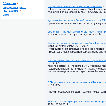
«
Общество
Сладкая осень в «Центре грязеомоложения»
, О
«
Народный фронт
«Центр грязеомоложения» отеля Yalta Intourist 
«
PR, Реклама
процедуры на основе крымской натуральной ко
«
Спорт
Кукольный спектакль «Лесной переполох» в Т
Приглашаем всех желающих на весёлую музык
Домик для птиц мастерили юные посетители Т
Увлекательный мастер-класс для малышей!
Курсанты военно-спортивного клуба «Пантера»
Маринс Групп», 21:12, 26.10.2022
Руководители нижегородского военно-спортивно
чтобы подготовка курсантов была максимально
Гастрономическое путешествие по странам мира в
26.10.2022
Как это возможно, спросите вы? С удовольствие
недели, все наши гости имеют уникальную воз
мира в легендарном зале «Хрустальный» или в
В Петрозаводске в рамках проекта «Ямская ст
25.10.2022
Проект поддержан Фондом Президентских гранто
Выставка «Зоомир» прошла в Нижнем Новгоро
21:51, 25.10.2022