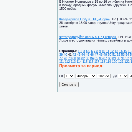
В Нижнем Новгороде с 15 по 16 октября на Ни
и международный форум «Миллион друзей». На
1500 собак.
Кавер-группа Unity в ТРЦ «Нора»
, ТРЦ НОРА, 21
28 октября в 18:00 кавер-группа Unity предст
хитов.
Фотографируйте осень в ТРЦ «Нора»
, ТРЦ НОРА
Яркое место для ваших тёплых семейных и др
Страницы:
1
2
3
4
5
6
7
8
9
10
11
12
13
14
15
16
39
40
41
42
43
44
45
46
47
48
49
50
51
52
53
54
5
77
78
79
80
81
82
83
84
85
86
87
88
89
90
91
92
9
111
112
113
114
115
116
117
118
119
120
121
122
Просмотр за период:
От
До