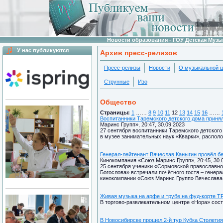
Новости образования - ГОУ Детская Муз
У нас публикуются
Архив пресс-релизов
Пресс-релизы
Новости
О музыкальной 
Струнные
Изо
Общество
Страницы:
1
……
8
9
10
11
12
13
14
15
16
……
Воспитанники Таремского детского дома приня
Маринс Групп», 20:47, 30.09.2023
27 сентября воспитанники Таремского детского
в музее занимательных наук «Кварки», распол
Генерал-лейтенант Вячеслав Каныгин провёл б
Кинокомпания «Союз Маринс Групп», 20:45, 30.
25 сентября ученики «Сормовской православно
Богослова» встречали почётного гостя – генер
кинокомпании «Союз Маринс Групп» Вячеслава
Живая музыка на арфе и трубе на фуд-корте Т
В торгово-развлекательном центре «Нора» сос
В Новосибирске прошел 2-й тур Кубка Столетия