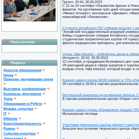
Групп», 20:44, 30.09.2023
С 22 по 24 сентября «Локомотив-Арена» в Нов
фанатов. На протяжении трёх дней четыре кома
«Финал четырёх»: московское «Динамо», «Факе
новосибирский «Локомотив».
Студенты Алтайского ГАУ собрали посылку с 
"Алтайский государственный аграрный университ
Бойцы студенческих отрядов Алтайского госуд
студенческих патриотических клубов «Я горжу
Наша реклама
фронте медицинские препараты, для военносл
Отель Yalta Intourist – победитель акции в сфе
Интурист», 20:42, 30.09.2023
22 сентября, в преддверии Всемирного дня тур
Разделы
VII ежегодной акции в сфере курортов и туриз
выбран отель Yalta Intourist, который входит в
«
Новости образования
«
Наука
Природа, окружающая среда
Концерт кавер-группы NORI пройдёт в ТРЦ «Но
«
29 сентября в 18:00 в торгово-развлекательно
«
Выставки, конференции
«
Концерты, фестивали
Бесплатный кинопоказ мультфильма «Король С
«
Театр
В торгово-развлекательном центре «Нора» сос
«
Образование в РуНете
«
Музыка, культура
Концерт кавер-группы «Радионяня» прошёл ТР
«
IT
Музыкальная пятница
«
Юбилеи
«
Благотворительность
Участники творческого центра «Артист» высту
«
Разное
большое выступление творческого центра «Арт
«
Cобытия культуры
«
Энергетика