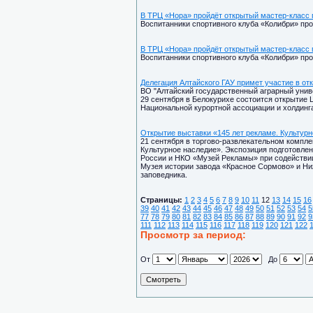
В ТРЦ «Нора» пройдёт открытый мастер-класс 
Воспитанники спортивного клуба «Колибри» пр
В ТРЦ «Нора» пройдёт открытый мастер-класс 
Воспитанники спортивного клуба «Колибри» пр
Делегация Алтайского ГАУ примет участие в о
ВО "Алтайский государственный аграрный универ
29 сентября в Белокурихе состоится открытие
Национальной курортной ассоциации и холдинг
Открытие выставки «145 лет рекламе. Культур
21 сентября в торгово-развлекательном компле
Культурное наследие». Экспозиция подготовле
России и НКО «Музей Рекламы» при содействи
Музея истории завода «Красное Сормово» и Ниж
заповедника.
Страницы:
1
2
3
4
5
6
7
8
9
10
11
12
13
14
15
16
39
40
41
42
43
44
45
46
47
48
49
50
51
52
53
54
5
77
78
79
80
81
82
83
84
85
86
87
88
89
90
91
92
9
111
112
113
114
115
116
117
118
119
120
121
122
Просмотр за период:
От
До