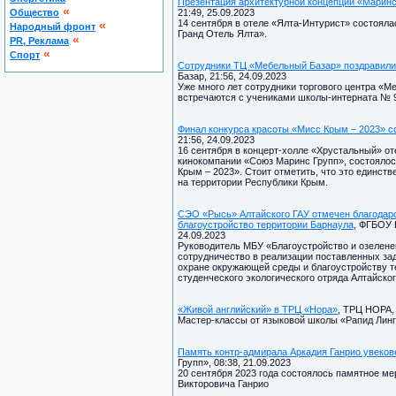
Презентация архитектурной концепции «Маринс
«
Общество
21:49, 25.09.2023
14 сентября в отеле «Ялта-Интурист» состояла
«
Народный фронт
Гранд Отель Ялта».
«
PR, Реклама
«
Спорт
Сотрудники ТЦ «Мебельный Базар» поздравили
Базар, 21:56, 24.09.2023
Уже много лет сотрудники торгового центра «
встречаются с учениками школы-интерната № 9
Финал конкурса красоты «Мисс Крым – 2023» с
21:56, 24.09.2023
16 сентября в концерт-холле «Хрустальный» отеля
кинокомпании «Союз Маринс Групп», состоялос
Крым – 2023». Стоит отметить, что это единст
на территории Республики Крым.
СЭО «Рысь» Алтайского ГАУ отмечен благодар
благоустройство территории Барнаула
, ФГБОУ 
24.09.2023
Руководитель МБУ «Благоустройство и озеленен
сотрудничество в реализации поставленных за
охране окружающей среды и благоустройству т
студенческого экологического отряда Алтайско
«Живой английский» в ТРЦ «Нора»
, ТРЦ НОРА, 
Мастер-классы от языковой школы «Рапид Лин
Память контр-адмирала Аркадия Ганрио увеко
Групп», 08:38, 21.09.2023
20 сентября 2023 года состоялось памятное м
Викторовича Ганрио