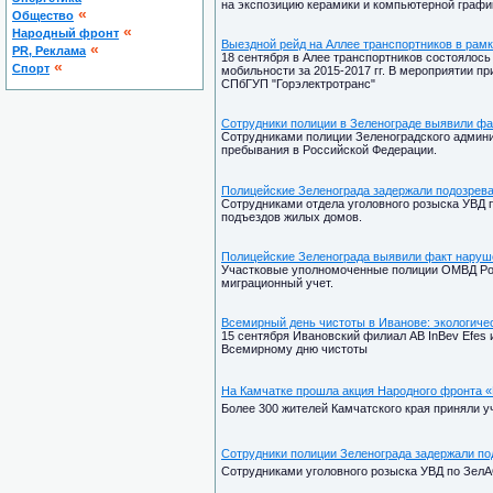
на экспозицию керамики и компьютерной графи
«
Общество
«
Народный фронт
Выездной рейд на Аллее транспортников в рам
«
PR, Реклама
18 сентября в Алее транспортников состоялос
«
Спорт
мобильности за 2015-2017 гг. В мероприятии п
СПбГУП "Горэлектротранс"
Сотрудники полиции в Зеленограде выявили фа
Сотрудниками полиции Зеленоградского админи
пребывания в Российской Федерации.
Полицейские Зеленограда задержали подозрева
Сотрудниками отдела уголовного розыска УВД 
подъездов жилых домов.
Полицейские Зеленограда выявили факт наруш
Участковые уполномоченные полиции ОМВД Рос
миграционный учет.
Всемирный день чистоты в Иванове: экологиче
15 сентября Ивановский филиал AB InBev Efes
Всемирному дню чистоты
На Камчатке прошла акция Народного фронта «
Более 300 жителей Камчатского края приняли 
Сотрудники полиции Зеленограда задержали п
Сотрудниками уголовного розыска УВД по ЗелА