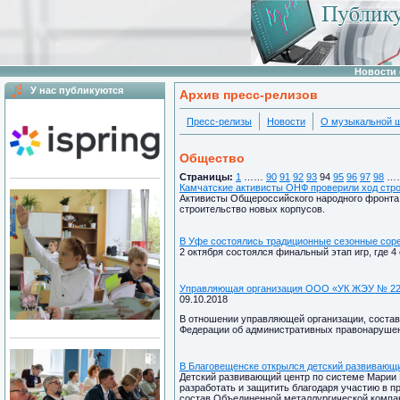
Новости 
У нас публикуются
Архив пресс-релизов
Пресс-релизы
Новости
О музыкальной 
Общество
Страницы:
1
……
90
91
92
93
94
95
96
97
98
…
Камчатские активисты ОНФ проверили ход стро
Активисты Общероссийского народного фронта 
строительство новых корпусов.
В Уфе состоялись традиционные сезонные сор
2 октября состоялся финальный этап игр, где 
Управляющая организация ООО «УК ЖЭУ № 22»
09.10.2018
В отношении управляющей организации, состав
Федерации об административных правонаруше
В Благовещенске открылся детский развивающи
Детский развивающий центр по системе Марии 
разработать и защитить благодаря участию в 
состав Объединенной металлургической компа