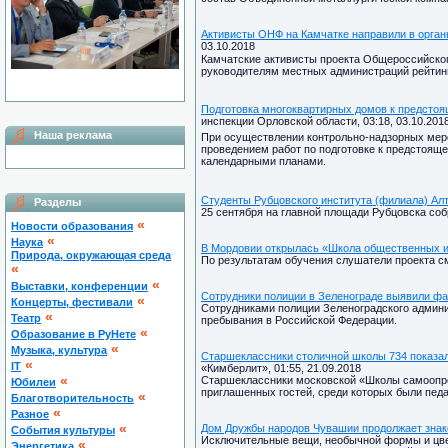
Активисты ОНФ на Камчатке направили в орган
03.10.2018
Камчатские активисты проекта Общероссийског
руководителям местных администраций рейтинг
Подготовка многоквартирных домов к предстоя
инспекции Орловской области, 03:18, 03.10.201
Наша реклама
При осуществлении контрольно-надзорных меро
проведением работ по подготовке к предстоя
календарными планами.
Студенты Рубцовского института (филиала) Алт
Разделы
25 сентября на главной площади Рубцовска соб
«
Новости образования
«
Наука
В Мордовии открылась «Школа общественных 
Природа, окружающая среда
По результатам обучения слушатели проекта см
«
«
Выставки, конференции
Сотрудники полиции в Зеленограде выявили фа
«
Концерты, фестивали
Сотрудниками полиции Зеленоградского админи
«
Театр
пребывания в Российской Федерации.
«
Образование в РуНете
«
Музыка, культура
Старшеклассники столичной школы 734 показали
«
IT
«Кимберлит», 01:55, 21.09.2018
«
Старшеклассники московской «Школы самоопред
Юбилеи
приглашенных гостей, среди которых были педа
«
Благотворительность
«
Разное
«
Дом Дружбы народов Чувашии продолжает знак
Cобытия культуры
Исключительные вещи, необычной формы и цвет
«
Энергетика