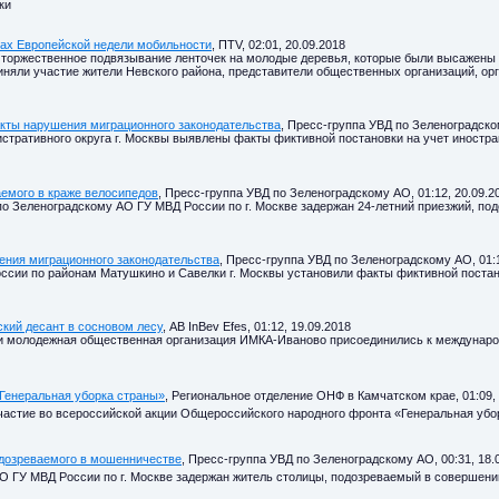
ки
ках Европейской недели мобильности
, ПTV, 02:01, 20.09.2018
ь торжественное подвязывание ленточек на молодые деревья, которые были высажены
риняли участие жители Невского района, представители общественных организаций, ор
кты нарушения миграционного законодательства
, Пресс-группа УВД по Зеленоградском
стративного округа г. Москвы выявлены факты фиктивной постановки на учет иностра
емого в краже велосипедов
, Пресс-группа УВД по Зеленоградскому АО, 01:12, 20.09.2
по Зеленоградскому АО ГУ МВД России по г. Москве задержан 24-летний приезжий, по
ения миграционного законодательства
, Пресс-группа УВД по Зеленоградскому АО, 01:1
сии по районам Матушкино и Савелки г. Москвы установили факты фиктивной постан
ский десант в сосновом лесу
, AB InBev Efes, 01:12, 19.09.2018
 и молодежная общественная организация ИМКА-Иваново присоединились к международ
Генеральная уборка страны»
, Региональное отделение ОНФ в Камчатском крае, 01:09, 
участие во всероссийской акции Общероссийского народного фронта «Генеральная убо
одозреваемого в мошенничестве
, Пресс-группа УВД по Зеленоградскому АО, 00:31, 18.
О ГУ МВД России по г. Москве задержан житель столицы, подозреваемый в совершен