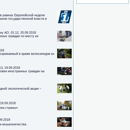
 в рамках Европейской недели
ганов государственной власти и
у АО, 01:12, 20.09.2018
нных граждан по месту их
018
дозреваемый в краже велосипедов из
3, 19.09.2018
овки иностранных граждан на
ной экологической акции –
19.09.2018
рка страны».
09.2018
ии мошенничества.