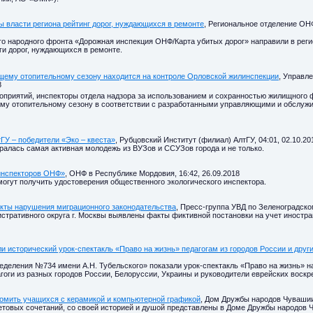
ы власти региона рейтинг дорог, нуждающихся в ремонте
, Региональное отделение ОНФ
о народного фронта «Дорожная инспекция ОНФ/Карта убитых дорог» направили в реги
и дорог, нуждающихся в ремонте.
щему отопительному сезону находится на контроле Орловской жилинспекции
, Управл
8
приятий, инспекторы отдела надзора за использованием и сохранностью жилищного 
щему отопительному сезону в соответствии с разработанными управляющими и обслу
ГУ – победители «Эко – квеста»
, Рубцовский Институт (филиал) АлтГУ, 04:01, 02.10.20
ралась самая активная молодежь из ВУЗов и ССУЗов города и не только.
инспекторов ОНФ»
, ОНФ в Республике Мордовия, 16:42, 26.09.2018
огут получить удостоверения общественного экологического инспектора.
кты нарушения миграционного законодательства
, Пресс-группа УВД по Зеленоградском
стративного округа г. Москвы выявлены факты фиктивной постановки на учет иностра
 исторический урок-спектакль «Право на жизнь» педагогам из городов России и друг
еления №734 имени А.Н. Тубельского» показали урок-спектакль «Право на жизнь» на
гоги из разных городов России, Белоруссии, Украины и руководители еврейских воскр
омить учащихся с керамикой и компьютерной графикой
, Дом Дружбы народов Чувашии,
овых сочетаний, со своей историей и душой представлены в Доме Дружбы народов Ч