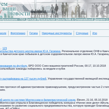
образования - ГОУ Детская Музыкальная Школа №86 в Олимпийской Деревне (г.
школе
Фортепиано
Гитара
Народные инструменты
Струнные
Изо
…
123
ительства детского центра имени Ю.А. Гагарина
, Региональное отделение ОНФ в Камча
в Камчатском крае побывали в детском оздоровительном лагере имени Ю.А. Гагарина,
евнования по футболу
, БРО ООО Союз машиностроителей России, 00:17, 10.10.2018
4 сильнейших команды поборолись за медали и кубок
 оштрафована на 127 тысяч рублей
, Управление государственной жилищной инспекци
лен протокол об административном правонарушении, предусмотренном частью 2 стать
ниях.
й центр по системе Монтессори в билингвистической среде
, Eleven, 21:16, 05.10.2018
Монтессори открыла в Благовещенске победитель конкурса «Начни свое дело» Айгуль 
программе по развитию социального предпринимательства, которую проводит Благовещ
нии, АО «ОМК»).