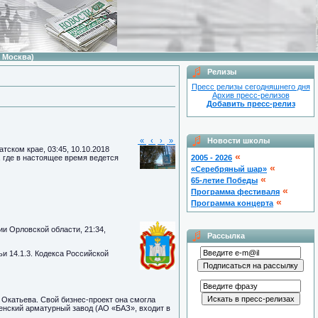
 Москва)
Релизы
Пресс релизы сегодняшнего дня
Архив пресс-релизов
Добавить пресс-релиз
«
‹
›
»
Новости школы
тском крае, 03:45, 10.10.2018
«
 где в настоящее время ведется
2005 - 2026
«
«Серебряный шар»
«
65-летие Победы
«
Программа фестиваля
«
Программа концерта
и Орловской области, 21:34,
Рассылка
и 14.1.3. Кодекса Российской
Окатьева. Свой бизнес-проект она смогла
енский арматурный завод (АО «БАЗ», входит в