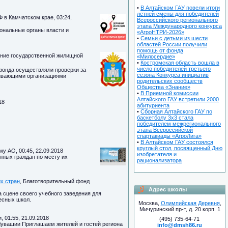
•
В Алтайском ГАУ повели итоги
летней смены для победителей
 в Камчатском крае, 03:24,
Всероссийского регионального
этапа Международного конкурса
ональные органы власти и
«АгроНТРИ-2026»
•
Семьи с детьми из шести
областей России получили
помощь от фонда
ение государственной жилищной
«Милосердие»
•
Костромская область вошла в
число победителей третьего
фонда осуществляли проверки за
сезона Конкурса инициатив
живающими организациями
родительских сообществ
Общества «Знание»
•
В Приемной комиссии
Алтайского ГАУ встретили 2000
18
абитуриента
•
Сборная Алтайского ГАУ по
баскетболу 3х3 стала
победителем межрегионального
этапа Всероссийской
спартакиады «АгроЛига»
•
В Алтайском ГАУ состоялся
круглый стол, посвященный Дню
у АО, 00:45, 22.09.2018
изобретателя и
нных граждан по месту их
рационализатора
их стран
, Благотворительный фонд
Адрес школы
 сцене своего учебного заведения для
есных школ.
Москва,
Олимпийская Деревня
,
Мичуринский пр-т, д. 20 корп. 1
 01:55, 21.09.2018
(495) 735-64-71
увашии Приглашаем жителей и гостей региона
info@dmsh86.ru