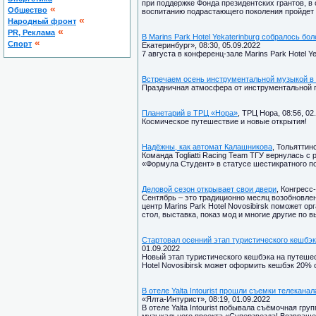
при поддержке Фонда президентских грантов, в
«
Общество
воспитанию подрастающего поколения пройдет 
«
Народный фронт
«
PR, Реклама
В Marins Park Hotel Yekaterinburg собралось б
«
Спорт
Екатеринбург», 08:30, 05.09.2022
7 августа в конференц-зале Marins Park Hotel 
Встречаем осень инструментальной музыкой в
Праздничная атмосфера от инструментальной 
Планетарий в ТРЦ «Нора»
, ТРЦ Нора, 08:56, 02
Космическое путешествие и новые открытия!
Надёжны, как автомат Калашникова
, Тольяттин
Команда Togliatti Racing Team ТГУ вернулась 
«Формула Студент» в статусе шестикратного п
Деловой сезон открывает свои двери
, Конгресс-
Сентябрь – это традиционно месяц возобновлен
центр Marins Park Hotel Novosibirsk поможет о
стол, выставка, показ мод и многие другие по
Стартовал осенний этап туристического кешбэ
01.09.2022
Новый этап туристического кешбэка на путешес
Hotel Novosibirsk может оформить кешбэк 20% 
В отеле Yalta Intourist прошли съемки телекан
«Ялта-Интурист», 08:19, 01.09.2022
В отеле Yalta Intourist побывала съёмочная гр