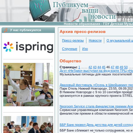
Новости образования - ГОУ Детская Муз
У нас публикуются
Архив пресс-релизов
Пресс-релизы
Новости
О музыкальной 
Струнные
Изо
Общество
Страницы:
1
……
42
43
44
45
46
47
48
49
50
…
Дуэт «НеТрио» выступил на фуд-корте ТРЦ «Н
Музыкальные пятницы для наших посетителей!
Джазовый фестиваль «Осень в Швейцарии» про
Парк Отель Нижний Новгород», 23:55, 09.09.202
В Нижнем Новгороде с 9 по 10 сентября пройд
организуется в рамках крупного проекта STRE
Neoroom Service стала финалистом премии Are
Сервисная управляющая компания Neoroom Ser
финалистом премии в области коммерческой не
ББР Банк провел День детства для детей сотру
ББР Банк сближает не только сотрудников, но и