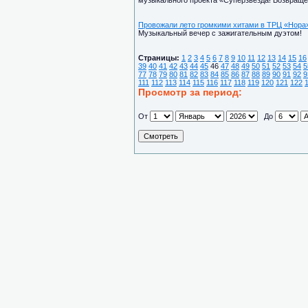
музыкального проекта «Суперзвезда! Возвраще
Провожали лето громкими хитами в ТРЦ «Нора
Музыкальный вечер с зажигательным дуэтом!
Страницы:
1
2
3
4
5
6
7
8
9
10
11
12
13
14
15
16
39
40
41
42
43
44
45
46
47
48
49
50
51
52
53
54
5
77
78
79
80
81
82
83
84
85
86
87
88
89
90
91
92
9
111
112
113
114
115
116
117
118
119
120
121
122
Просмотр за период:
От
До