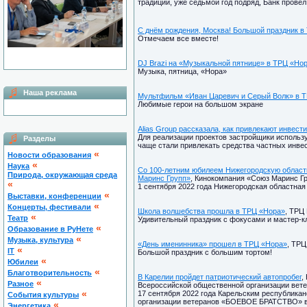
традиции, уже седьмой год подряд, Банк провел
С днём рождения, Москва! Большой праздник в
Отмечаем все вместе!
DJ Brazi на «Музыкальной пятнице» в ТРЦ «Но
Музыка, пятница, «Нора»
Наша реклама
Мультфильм «Иван Царевич и Серый Волк» в 
Любимые герои на большом экране
Alias Group рассказала, как привлекают инвест
Для реализации проектов застройщики использу
Разделы
чаще стали привлекать средства частных инвес
«
Новости образования
«
Наука
Со 100-летним юбилеем Нижегородскую област
Природа, окружающая среда
Маринс Групп»
, Кинокомпания «Союз Маринс Гру
«
1 сентября 2022 года Нижегородская областная
«
Выставки, конференции
«
Концерты, фестивали
Школа волшебства прошла в ТРЦ «Нора»
, ТРЦ 
«
Театр
Удивительный праздник с фокусами и мастер-к
«
Образование в РуНете
«
Музыка, культура
«День именинника» прошел в ТРЦ «Нора»
, ТРЦ
«
IT
Большой праздник с большим тортом!
«
Юбилеи
«
Благотворительность
В Карелии пройдет патриотический автопробег
,
«
Разное
Всероссийской общественной организации вет
«
17 сентября 2022 года Карельским республика
Cобытия культуры
организации ветеранов «БОЕВОЕ БРАТСТВО» в 
«
Энергетика