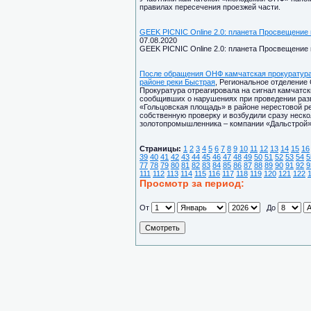
правилах пересечения проезжей части.
GEEK PICNIC Online 2.0: планета Просвещение 
07.08.2020
GEEK PICNIC Online 2.0: планета Просвещение 
После обращения ОНФ камчатская прокуратура
районе реки Быстрая
, Региональное отделение 
Прокуратура отреагировала на сигнал камчатс
сообщивших о нарушениях при проведении разв
«Гольцовская площадь» в районе нерестовой р
собственную проверку и возбудили сразу неск
золотопромышленника – компании «Дальстрой»
Страницы:
1
2
3
4
5
6
7
8
9
10
11
12
13
14
15
16
39
40
41
42
43
44
45
46
47
48
49
50
51
52
53
54
5
77
78
79
80
81
82
83
84
85
86
87
88
89
90
91
92
9
111
112
113
114
115
116
117
118
119
120
121
122
Просмотр за период:
От
До