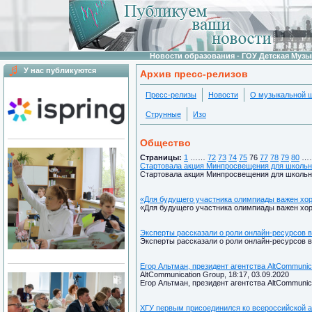
Новости образования - ГОУ Детская Муз
У нас публикуются
Архив пресс-релизов
Пресс-релизы
Новости
О музыкальной 
Струнные
Изо
Общество
Страницы:
1
……
72
73
74
75
76
77
78
79
80
…
Стартовала акция Минпросвещения для школьн
Стартовала акция Минпросвещения для школьн
«Для будущего участника олимпиады важен хо
«Для будущего участника олимпиады важен хо
Эксперты рассказали о роли онлайн-ресурсов в
Эксперты рассказали о роли онлайн-ресурсов 
Егор Альтман, президент агентства AltCommuni
AltCommunication Group, 18:17, 03.09.2020
Егор Альтман, президент агентства AltCommuni
ХГУ первым присоединился ко всероссийской 