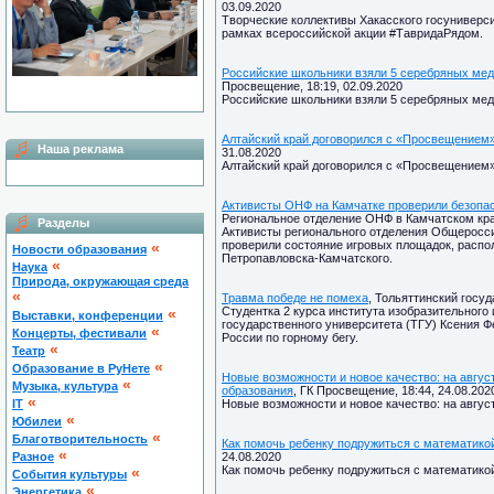
03.09.2020
Творческие коллективы Хакасского госуниверс
рамках всероссийской акции #ТавридаРядом.
Российские школьники взяли 5 серебряных мед
Просвещение, 18:19, 02.09.2020
Российские школьники взяли 5 серебряных мед
Алтайский край договорился с «Просвещением»
Наша реклама
31.08.2020
Алтайский край договорился с «Просвещением»
Активисты ОНФ на Камчатке проверили безопас
Региональное отделение ОНФ в Камчатском крае
Разделы
Активисты регионального отделения Общеросси
проверили состояние игровых площадок, распо
«
Новости образования
Петропавловска-Камчатского.
«
Наука
Природа, окружающая среда
«
Травма победе не помеха
, Тольяттинский госуд
Студентка 2 курса института изобразительного
«
Выставки, конференции
государственного университета (ТГУ) Ксения Ф
«
Концерты, фестивали
России по горному бегу.
«
Театр
«
Образование в РуНете
Новые возможности и новое качество: на авгус
«
Музыка, культура
образования
, ГК Просвещение, 18:44, 24.08.202
«
IT
Новые возможности и новое качество: на авгус
«
Юбилеи
«
Благотворительность
Как помочь ребенку подружиться с математико
«
Разное
24.08.2020
Как помочь ребенку подружиться с математико
«
Cобытия культуры
«
Энергетика