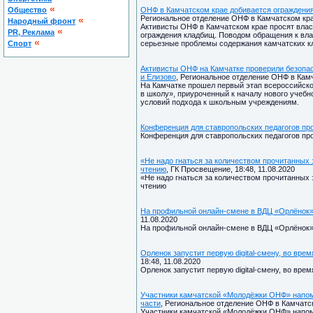
«
Общество
ОНФ в Камчатском крае добивается ограждени
Региональное отделение ОНФ в Камчатском крае
«
Народный фронт
Активисты ОНФ в Камчатском крае просят вла
«
PR, Реклама
ограждения кладбищ. Поводом обращения к вл
«
Спорт
серьезные проблемы содержания камчатских кл
Активисты ОНФ на Камчатке проверили безопас
и Елизово
, Региональное отделение ОНФ в Камч
На Камчатке прошел первый этап всероссийско
в школу», приуроченный к началу нового учебн
условий подхода к школьным учреждениям.
Конференция для ставропольских педагогов пр
Конференция для ставропольских педагогов пр
«Не надо гнаться за количеством прочитанных 
чтению
, ГК Просвещение, 18:48, 11.08.2020
«Не надо гнаться за количеством прочитанных 
чтению
На профильной онлайн-смене в ВДЦ «Орлёнок»
11.08.2020
На профильной онлайн-смене в ВДЦ «Орлёнок»
Орленок запустит первую digital-смену, во вре
18:48, 11.08.2020
Орленок запустит первую digital-смену, во вре
Участники камчатской «Молодёжки ОНФ» напом
части
, Региональное отделение ОНФ в Камчатско
Участники камчатской «Молодёжки ОНФ» напом