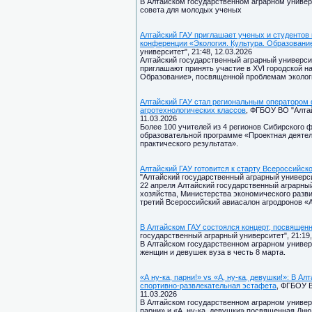
В Алтайском государственном аграрном универс
совета для молодых ученых
Алтайский ГАУ приглашает ученых и студентов 
конференции «Экология. Культура. Образовани
университет", 21:48, 12.03.2026
Алтайский государственный аграрный универси
приглашают принять участие в XVI городской н
Образование», посвященной проблемам экологии
Алтайский ГАУ стал региональным оператором
агротехнологических классов
, ФГБОУ ВО "Алтай
11.03.2026
Более 100 учителей из 4 регионов Сибирского 
образовательной программе «Проектная деятель
практического результата».
Алтайский ГАУ готовится к старту Всероссийс
"Алтайский государственный аграрный университ
22 апреля Алтайский государственный аграрны
хозяйства, Министерства экономического разви
третий Всероссийский авиасалон агродронов «
В Алтайском ГАУ состоялся концерт, посвяще
государственный аграрный университет", 21:19,
В Алтайском государственном аграрном универ
женщин и девушек вуза в честь 8 марта.
«А ну-ка, парни!» vs «А, ну-ка, девушки!»: В 
спортивно-развлекательная эстафета
, ФГБОУ В
11.03.2026
В Алтайском государственном аграрном универ
парни» и «А, ну-ка, девушки» посвященная Дн