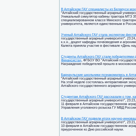
В Алтайском ГАУ специалисты из Беларуси мо
"Алтайский государственный аграрный университ
Уникальный симулятор кабины трактора МТЗ 3
специализированном классе Минского тракторно
университета, является единственным в Росси
Ученый Алтайского ГАУ стала экспертом фести
государственный аграрный университет", 23:24,
к.х.н., доцент кафедры почвоведения и агрохи
Калюта приняла участие в фестивале «День нау
Студенты Алтайского ГАУ стали победителями р
Финансиста»
, ФГБОУ ВО "Алтайский государств
Награждение победителей прошло в московско
Барнаульские школьники познакомились в Алта
"Алтайский государственный аграрный университ
На этой неделе состоялась интерактивная экс
Алтайского государственного аграрного универ
Студентам Алтайского ГАУ рассказали о том, 
государственный аграрный университет", 23:23,
11 февраля в Алтайском государственном агра
Управления уголовного розыска ГУ МВД России
В Алтайском ГАУ подвели итоги научно-инновац
государственный аграрный университет", 23:21,
10 февраля в Алтайском государственном агра
приуроченное ко Дню российской науки.