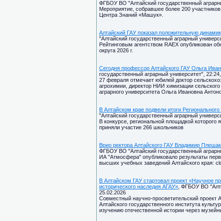
ФГБОУ ВО "Алтайский государственный аграрный
Мероприятие, собравшее более 200 участников 
Центра Знаний «Машук».
Алтайский ГАУ показал положительную динамик
"Алтайский государственный аграрный университ
Рейтинговым агентством RAEX опубликован об
округа 2026 г.
Сегодня профессор Алтайского ГАУ Ольга Ива
государственный аграрный университет", 22:24,
27 февраля отмечает юбилей доктор сельскохо
агрохимии, директор НИИ химизации сельского 
аграрного университета Ольга Ивановна Антон
В Алтайском крае подвели итоги Регионального
"Алтайский государственный аграрный университ
В конкурсе, региональной площадкой которого 
приняли участие 266 школьников
Врио ректора Алтайского ГАУ Владимир Плешак
ФГБОУ ВО "Алтайский государственный аграрный
ИА "Атмосфера" опубликовало результаты перво
высших учебных заведений Алтайского края: cl
В Алтайском ГАУ стартовал проект «Научное пр
исторического наследия АГАУ»
, ФГБОУ ВО "Алт
25.02.2026
Совместный научно-просветительский проект Ал
Алтайского государственного института культу
изучению отечественной истории через музейн