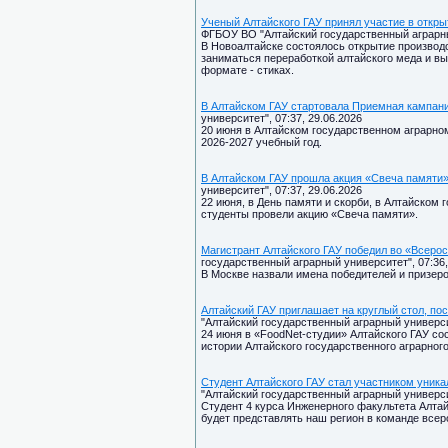
Ученый Алтайского ГАУ принял участие в откры
ФГБОУ ВО "Алтайский государственный аграрный
В Новоалтайске состоялось открытие произво
заниматься переработкой алтайского меда и вы
формате - стиках.
В Алтайском ГАУ стартовала Приемная кампан
университет", 07:37, 29.06.2026
20 июня в Алтайском государственном аграрно
2026-2027 учебный год.
В Алтайском ГАУ прошла акция «Свеча памяти
университет", 07:37, 29.06.2026
22 июня, в День памяти и скорби, в Алтайском
студенты провели акцию «Свеча памяти».
Магистрант Алтайского ГАУ победил во «Всеро
государственный аграрный университет", 07:36,
В Москве назвали имена победителей и призеро
Алтайский ГАУ приглашает на круглый стол, п
"Алтайский государственный аграрный университ
24 июня в «FoodNet-студии» Алтайского ГАУ со
истории Алтайского государственного аграрног
Студент Алтайского ГАУ стал участником уника
"Алтайский государственный аграрный университ
Студент 4 курса Инженерного факультета Алтай
будет представлять наш регион в команде всер