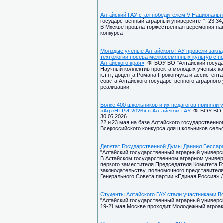
Алтайский ГАУ стал победителем V Национально
государственный аграрный университет", 23:34,
В Москве прошла торжественная церемония наг
конкурса
Молодые ученые Алтайского ГАУ провели закла
технологии посева мелкосемянных культур с п
Алтайского края»
, ФГБОУ ВО "Алтайский госуда
Научный коллектив проекта молодых ученых ка
к.т.н., доцента Романа Прокопчука и ассистент
совета Алтайского государственного аграрного 
реализации.
Более 400 школьников и их педагогов приняли 
«АгроНТРИ-2026» в Алтайском ГАУ
, ФГБОУ ВО 
30.05.2026
22 и 23 мая на базе Алтайского государственн
Всероссийского конкурса для школьников сель
Депутат Государственной Думы Даниил Бессара
"Алтайский государственный аграрный университ
В Алтайском государственном аграрном универ
первого заместителя Председателя Комитета Г
законодательству, полномочного представител
Генерального Совета партии «Единая Россия» 
Студенты Алтайского ГАУ стали участниками В
"Алтайский государственный аграрный университ
19-21 мая Москве проходит Молодежный агроак