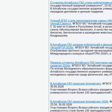
Студентка Алтайского ГАУ стала победителем 
государственный аграрный университет", 22:43,
В Алтайском государственном аграрном универ
наградили дипломом и ценным подарком.
Ученый АГАУ стала преподавателем смены «Мо
«Алтай.Сириус»
, ФГБОУ ВО "Алтайский государ
С 31 мая по 6 июня в Республике Алтай, в рег
смена «Молекулярная биология», в качестве на
биологии, биотехнологии и разведения животны
Кондрашкова.
В Алтайском ГАУ назвали победителей и финал
«АгроНРТИ-2026»
, ФГБОУ ВО "Алтайский госуда
Опубликован протокол заседания организационн
Международного конкурса «АгроНТРИ-2026», в 
Проекты студенты Алтайского ГАУ получили гр
разивтия-2026»
, ФГБОУ ВО "Алтайский государс
По итогам Молодежного образовательного форум
Алтайского государственного аграрного универ
молодежных проектов среди физических лиц «
В Алтайском ГАУ написали Агродиктант
, ФГБОУ 
30.05.2026
Участниками Второго Всероссийского агродикта
университета стали более 100 преподавателей 
В Алтайском ГАУ написали Агродиктант-2026
, 
23:34, 30.05.2026
Участниками Второго Всероссийского агродикта
университета стали более 100 преподавателей 