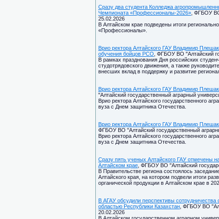
Сразу два студента Колледжа агропромышленны
Чемпионата «Профессионалы-2026»
, ФГБОУ ВО
25.02.2026
В Алтайском крае подведены итоги региональн
«Профессионалы».
Врио ректора Алтайского ГАУ Владимир Плешак
обучения бойцов РСО
, ФГБОУ ВО "Алтайский го
В рамках празднования Дня российских студен
студотрядовского движения, а также руководит
внесших вклад в поддержку и развитие регион
Врио ректора Алтайского ГАУ Владимир Плешак
"Алтайский государственный аграрный университ
Врио ректора Алтайского государственного агр
вуза с Днем защитника Отечества.
Врио ректора Алтайского ГАУ Владимир Плешак
ФГБОУ ВО "Алтайский государственный аграрный
Врио ректора Алтайского государственного агр
вуза с Днем защитника Отечества.
Сразу пять ученых Алтайского ГАУ отмечены на
Алтайском крае
, ФГБОУ ВО "Алтайский государс
В Правительстве региона состоялось заседание
Алтайского края, на котором подвели итоги ра
органической продукции в Алтайском крае в 202
В АГАУ обсудили перспективы сотрудничества 
областью Республики Казахстан
, ФГБОУ ВО "Ал
20.02.2026
В Алтайском государственном аграрном универ