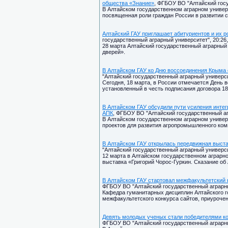
общества «Знание»
, ФГБОУ ВО "Алтайский госу
В Алтайском государственном аграрном универ
посвященная роли граждан России в развитии 
Алтайский ГАУ приглашает абитуриентов и их р
государственный аграрный университет", 20:26,
28 марта Алтайский государственный аграрный
дверей».
В Алтайском ГАУ ко Дню воссоединения Крыма 
"Алтайский государственный аграрный университ
Сегодня, 18 марта, в России отмечается День
установленный в честь подписания договора 18
В Алтайском ГАУ обсудили пути усиления интег
АПК
, ФГБОУ ВО "Алтайский государственный агр
В Алтайском государственном аграрном универ
проектов для развития агропромышленного ком
В Алтайском ГАУ открылась передвижная выстав
"Алтайский государственный аграрный университ
12 марта в Алтайском государственном аграрн
выставка «Григорий Чорос-Гуркин. Сказание об
В Алтайском ГАУ стартовал межфакультетский 
ФГБОУ ВО "Алтайский государственный аграрный
Кафедра гуманитарных дисциплин Алтайского г
межфакультетского конкурса сайтов, приурочен
Девять молодых ученых стали победителями кон
ФГБОУ ВО "Алтайский государственный аграрный