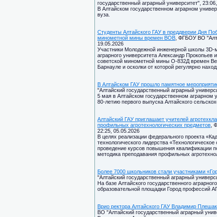
государственный аграрный университет", 23:06,
В Алтайском государственном аграрном универ
вуза.
Студенты Алтайского ГАУ в преддверии Дня Поб
минометной мины времен ВОВ
, ФГБОУ ВО "Алт
19.05.2026
Участники Молодежной инженерной школы 3D-м
аграрного университета Александр Прокопьев 
советской минометной мины О-832Д времен Вел
Барнауле и осколки от которой регулярно наход
В Алтайском ГАУ прошло памятное мероприяти
"Алтайский государственный аграрный университ
5 мая в Алтайском государственном аграрном 
80-летию первого выпуска Алтайского сельскох
Алтайский ГАУ приглашает учителей агротехкл
профильных агротехнологических предметов
, 
22:25, 05.05.2026
В целях реализации федерального проекта «Ка
технологического лидерства «Технологическое
проведение курсов повышения квалификации п
методика преподавания профильных агротехно
Более 7000 школьников стали участниками «Гор
"Алтайский государственный аграрный университ
На базе Алтайского государственного аграрног
образовательной площадки Город профессий АП
Врио ректора Алтайского ГАУ Владимир Плешако
ВО "Алтайский государственный аграрный универ