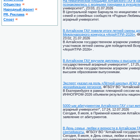
На тематической площадке Алтайского ГАУ в
«
Общество
познакомились с модными трендами в рукодел
университет", 23:03, 21.07.2026
«
Народный фронт
В Центральной парке Барнаула по инициативе
«
PR, Реклама
семей и семейных сообществ «Родные-Любимые
«
Спорт
аграрный университет.
В Алтайском ГАУ повели итоги летней смены дл
Международного конкурса «АгроНТРИ-2026»
, 
23:02, 21.07.2026
В Алтайском государственном аграрном универ
участников летней смены для победителей Все
«АгроНТРИ-2026» .
В Алтайском ГАУ вручили дипломы о высшем 
государственный аграрный университет", 17:25,
В Алтайском государственном аграрном универ
высшем образовании выпускникам.
Эксперт указал на роль «Лётной школы» АГАУ в
дронификации регионов
, ФГБОУ ВО "Алтайский 
В Екатеринбурге в рамках пленарной сессии 
ИННОПРОМ-2026 объявили результаты национал
5000-ым абитуриентом Алтайского ГАУ стал жи
аграрный университет", 17:24, 12.07.2026
Сегодня, 8 июля, в Приемной комиссии Алтайск
заявление от абитуриентов.
В День семьи, любви и верности в Алтайском 
сертификаты
, ФГБОУ ВО "Алтайский государств
Сегодня, 8 июля, в День семьи, любви и вернос
государственного аграрного университета Вла