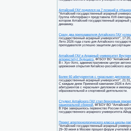
Алтайский ГАУ поднялся на 7 позиций в «Наци
"Алтайский государственный аграрный университ
Группа «Интерфакс» представила XVII ежегодны
котором Алтайский государственный аграрный
динамику.
Сразу два преподавателя Алтайского ГАУ успе
государственный аграрный университет", 17:20,
Лето 2026 года стало для Алтайского государст
преподавателя успешно защитили диссертации 
Алтайский ГАУ и Аграрный университет Внутре
агроинститут будущего
, ФГБОУ ВО "Алтайский г
В г. Хух-Хото, административном центре автон
церемония открытия Китайско-российского агро
Более 60 абитуриентов с «красным» дипломом 
государственный аграрный университет", 21:31,
С каждым днем Приемной кампании-2026 в Алта
абитуриентов с «красным» дипломом и имеющи
образовательной и спортивной деятельности.
Студент Алтайского ГАУ стал бронзовым призер
национальной сборной
, ФГБОУ ВО "Алтайский г
В Уфе завершилось первенство России по грэппл
государственного аграрного университета Айн
Проект агротехнологического класса школы-па
"Алтайский государственный аграрный университ
29–30 июня в Москве прошел форум учителей аг