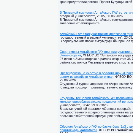
края представили регион. Проект Кулундинско
В Приемной комиссии Алтайского ГАУ встретил
аграрный университет", 23:05, 30.06.2026
В Приемной комиссии Алтайского государственн
заявление от абитуриента.
Алтайский ГАУ стал участником фестиваля фин
государственный аграрный университет", 23:05,
В барнаульском парке «Изумрудный» прошел ф
Спортсмены Алтайского ГАУ приняли участие в
Змеиногорска
, ФГБОУ ВО "Алтайский государст
27 июня в Змеиногорске в рамках открытия 36
района состоялся Фестиваль гиревого спорта,
Претендентка на участие в реалити-шоу «Практ
одном из хозяйств Алтайского края
, ФГБОУ ВО 
29.06.2026
Студентка 3 курса направления «Агрономия» Ал
Клинцова проходит производственную практику 
Студенты-технологи Алтайского ГАУ познакоми
молокоперерабатывающих предприятий регион
университет", 07:42, 29.06.2026
В рамках учебной практики «Основы переработ
государственного аграрного университета напр
сельскохозяйственной продукции» побывали с 
Сборная Алтайского ГАУ по баскетболу 3х3 ст
спартакиады «АгроЛига»
, ФГБОУ ВО "Алтайский