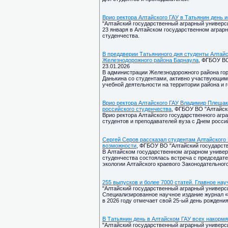
Врио ректора Алтайского ГАУ в Татьянин день 
"Алтайский государственный аграрный университ
23 января в Алтайском государственном аграр
студенчества.
В преддверии Татьяниного дня студенты Алтай
Железнодорожного района Барнаула
, ФГБОУ ВО
23.01.2026
В администрации Железнодорожного района гор
Данькина со студентами, активно участвующими
учебной деятельности на территории района и г
Врио ректора Алтайского ГАУ Владимир Плешак
российского студенчества
, ФГБОУ ВО "Алтайски
Врио ректора Алтайского государственного аг
студентов и преподавателей вуза с Днем росси
Сергей Серов рассказал студентам Алтайского 
возможности
, ФГБОУ ВО "Алтайский государств
В Алтайском государственном аграрном универ
студенчества состоялась встреча с председате
экологии Алтайского краевого Законодательно
255 выпусков и более 7000 статей. Главное нау
"Алтайский государственный аграрный университ
Специализированное научное издание журнал «
в 2026 году отмечает свой 25-ый день рождения
В Татьянин день в Алтайском ГАУ всех накормя
"Алтайский государственный аграрный университ