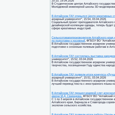
20:10, 19.04.2026
В Студенческом центре Алтайского государств
Молодежной инженерной школы 3D-моделирова
В Алтайском ГАУ открылся Центр креативных с
аграрный университет", 15:54, 03.04.2026
Социальный проект преподавателя Алтайского 
дизайнерской коллекции одежды, теперь будет 
сфере креативных индустрий.
Сельхозтоваропроизводители Алтайского края 
по подготовке к посевной
, ФГБОУ ВО "Алтайский
В Алтайском государственном аграрном универ
подготовке к сезонным полевым работам в Алта
В Алтайском ГАУ состоялась выставка народно
университет", 15:52, 03.04.2026
В Алтайском государственном аграрном универ
творчества, посвященная Году единства народо
В Алтайском ГАУ подвели итоги конкурса «Лучш
аграрный университет", 15:51, 03.04.2026
В Алтайском государственного аграрном униве
лучший перевод текста с иностранного языка на
В Алтайском ГАУ прошел краевой слет агроэко
имени М.Д. Свиридова
, ФГБОУ ВО "Алтайский г
С 1 по 3 апреля в Алтайском государственном 
Алтайского края, Барнаула и Славгорода сорев
экологии сельского хозяйства.
В Алтайском ГАУ подвели итоги работы Школы