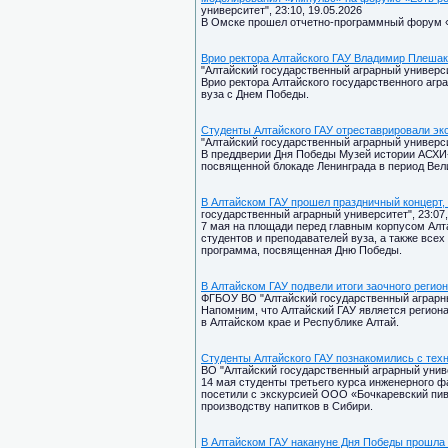
университет", 23:10, 19.05.2026
В Омске прошел отчетно-программный форум «
Врио ректора Алтайского ГАУ Владимир Плешак
"Алтайский государственный аграрный университ
Врио ректора Алтайского государственного агр
вуза с Днем Победы.
Студенты Алтайского ГАУ отреставрировали эксп
"Алтайский государственный аграрный университ
В преддверии Дня Победы Музей истории АСХИ
посвященной блокаде Ленинграда в период Ве
В Алтайском ГАУ прошел праздничный концерт
государственный аграрный университет", 23:07,
7 мая на площади перед главным корпусом Алта
студентов и преподавателей вуза, а также всех
программа, посвященная Дню Победы.
В Алтайском ГАУ подвели итоги заочного реги
ФГБОУ ВО "Алтайский государственный аграрный
Напомним, что Алтайский ГАУ является регио
в Алтайском крае и Республике Алтай.
Студенты Алтайского ГАУ познакомились с техн
ВО "Алтайский государственный аграрный универ
14 мая студенты третьего курса инженерного ф
посетили с экскурсией ООО «Бочкаревский пив
производству напитков в Сибири.
В Алтайском ГАУ накануне Дня Победы прошла 