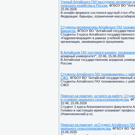
Ученый Алтайского ГАУ выступила экспертом кр
сельского хозяйства в России
, ФГБОУ ВО "Алта
15.06.2026
В онлайн-формате состоялся круглый стол «Раз
Федерации: барьеры, ограничения масштабиров
Студенты-мелиораторы Алтайского ГАУ познако
Барнаула
, ФГБОУ ВО "Алтайский государственны
Студенты 3 курса Алтайского государственного
«Гидромелиорация» в рамках учебной практики
организации, занимающиеся орошением.
В Алтайском ГАУ состоялся концерт, посвящен
аграрный университет", 22:46, 15.06.2026
В Алтайском государственном аграрном универ
России.
Студенты Алтайского ГАУ познакомились с раб
СФО
, ФГБОУ ВО "Алтайский государственный аг
Студенты Алтайского ГАУ познакомились с раб
СФО/
Приехал на практику, остался на работу: Студ
в условиях реального сельхозпроизводства
, Ф
22:46, 15.06.2026
Студент 1 курса Агрономического факультета А
Головко в настоящее время осваивает профес
(Новичихинский р-н).
Приехал на практику, осСтудент Алтайского ГА
реального сельхозпроизводства
, ФГБОУ ВО "Ал
15.06.2026