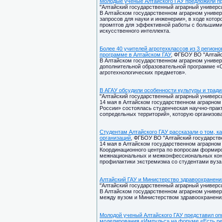
Молодые ученые Алтайского ГАУ предложили п
"Алтайский государственный аграрный университ
В Алтайском государственном аграрном универ
запросов для науки и инженерии», в ходе кото
промптов для эффективной работы с большими
искусственного интеллекта.
Более 40 учителей агротехклассов из 3 регио
программе в Алтайском ГАУ
, ФГБОУ ВО "Алтайс
В Алтайском государственном аграрном униве
дополнительной образовательной программе «
агротехнологических предметов».
В АГАУ обсудили особенности культуры и трад
"Алтайский государственный аграрный университ
14 мая в Алтайском государственном аграрном
России» состоялась студенческая научно-прак
сопредельных территорий», которую организов
Студентам Алтайского ГАУ рассказали о том, к
организаций
, ФГБОУ ВО "Алтайский государстве
14 мая в Алтайском государственном аграрном
Координационного центра по вопросам формир
межнациональных и межконфессиональных конф
профилактики экстремизма со студентами вуза
Алтайский ГАУ и Министерство здравоохранени
"Алтайский государственный аграрный университ
В Алтайском государственном аграрном универ
между вузом и Министерством здравоохранения
Молодой ученый Алтайского ГАУ представил о
моделирования «Импульс» на форуме «Есть ре