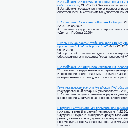
В Алтайском ГАУ обсудили значение охраны и 
собственности
, ФГБОУ ВО "Алтайский государст
В Алтайском государственном аграрном универ
собственность в Алтайском государственном аг
В Алтайском ГАУ прошел «Диктант Победы»
, Ф
22:20, 05.05.2026
Алтайский государственный аграрный универси
«Диктант Победы-2026».
Школьники со всего Алтайского края станут уч
профессий АПК «Я в Агро» в АГАУ
, ФГБОУ ВО "
05.05.2026
24 апреля в Алтайском государственном аграр
образовательная площадка Город профессий АП
В Алтайском ГАУ открылась экспозиция, посв
"Алтайский государственный аграрный университ
В экспозиции представлены материалы и арте
истории Алтайского государственного аграрног
Генетика прежде всего: в Алтайском ГАУ обсуд
государственный аграрный университет", 22:16,
В Алтайском государственном аграрном универ
конференция «Актуальные вопросы кинологии»
Студенты Алтайского ГАУ побывали на научном
государственный аграрный университет", 22:16,
Студенты 3 курса Инженерного факультета Алта
руководством к.с.-х.н., доцента кафедры меха
продукции Сергея Бузоверова посетили Алтайс
Шишкова.